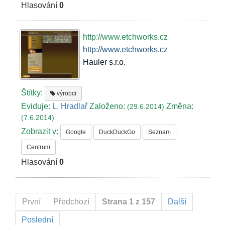
Hlasování
0
http://www.etchworks.cz
http://www.etchworks.cz
Hauler s.r.o.
Štítky:
výrobci
Eviduje:
L. Hradlař
Založeno:
Změna:
(29.6.2014)
(7.6.2014)
Zobrazit v:
Google
DuckDuckGo
Seznam
Centrum
Hlasování
0
První
Předchozí
Strana 1 z 157
Další
Poslední