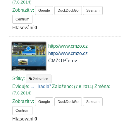
(7.6.2014)
Zobrazit v:
Google
DuckDuckGo
Seznam
Centrum
Hlasování
0
http://www.cmzo.cz
http://www.cmzo.cz
ČMŽO Přerov
Štítky:
železnice
Eviduje:
L. Hradlař
Založeno:
Změna:
(7.6.2014)
(7.6.2014)
Zobrazit v:
Google
DuckDuckGo
Seznam
Centrum
Hlasování
0