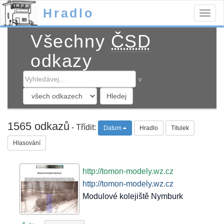
Hradlo
Togg
navig
Všechny
ČSD
odkazy
v
1565 odkazů
- Třídit:
Datum
Hradlo
Titulek
Hlasování
http://tomon-modely.wz.cz
http://tomon-modely.wz.cz
Modulové kolejiště Nymburk