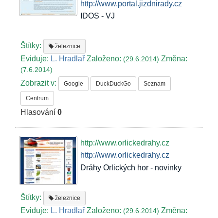
http://www.portal.jizdnirady.cz
IDOS - VJ
Štítky:
železnice
Eviduje:
L. Hradlař
Založeno:
Změna:
(29.6.2014)
(7.6.2014)
Zobrazit v:
Google
DuckDuckGo
Seznam
Centrum
Hlasování
0
http://www.orlickedrahy.cz
http://www.orlickedrahy.cz
Dráhy Orlických hor - novinky
Štítky:
železnice
Eviduje:
L. Hradlař
Založeno:
Změna:
(29.6.2014)