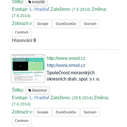
Štítky:
kolejiště
Eviduje:
L. Hradlař
Založeno:
Změna:
(7.6.2014)
(7.6.2014)
Zobrazit v:
Google
DuckDuckGo
Seznam
Centrum
Hlasování
0
http://www.smod.cz
http://www.smod.cz
Společnost moravských
okresních drah, spol. s r. o.
Štítky:
železnice
Eviduje:
L. Hradlař
Založeno:
Změna:
(29.6.2014)
(7.6.2014)
Zobrazit v:
Google
DuckDuckGo
Seznam
Centrum