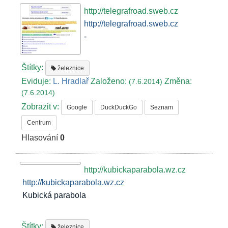
http://telegrafroad.sweb.cz
http://telegrafroad.sweb.cz
-
Štítky:
železnice
Eviduje:
L. Hradlař
Založeno:
Změna:
(7.6.2014)
(7.6.2014)
Zobrazit v:
Google
DuckDuckGo
Seznam
Centrum
Hlasování
0
http://kubickaparabola.wz.cz
http://kubickaparabola.wz.cz
Kubická parabola
Štítky:
železnice