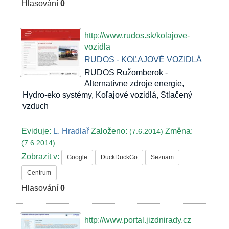
Hlasování
0
http://www.rudos.sk/kolajove-
vozidla
RUDOS - KOĽAJOVÉ VOZIDLÁ
RUDOS Ružomberok -
Alternatívne zdroje energie,
Hydro-eko systémy, Koľajové vozidlá, Stlačený
vzduch
Eviduje:
L. Hradlař
Založeno:
Změna:
(7.6.2014)
(7.6.2014)
Zobrazit v:
Google
DuckDuckGo
Seznam
Centrum
Hlasování
0
http://www.portal.jizdnirady.cz