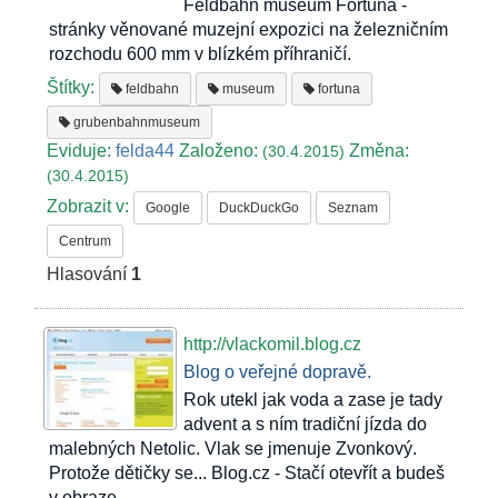
Feldbahn museum Fortuna -
stránky věnované muzejní expozici na železničním
rozchodu 600 mm v blízkém příhraničí.
Štítky:
feldbahn
museum
fortuna
grubenbahnmuseum
Eviduje:
felda44
Založeno:
Změna:
(30.4.2015)
(30.4.2015)
Zobrazit v:
Google
DuckDuckGo
Seznam
Centrum
Hlasování
1
http://vlackomil.blog.cz
Blog o veřejné dopravě.
Rok utekl jak voda a zase je tady
advent a s ním tradiční jízda do
malebných Netolic. Vlak se jmenuje Zvonkový.
Protože dětičky se... Blog.cz - Stačí otevřít a budeš
v obraze.