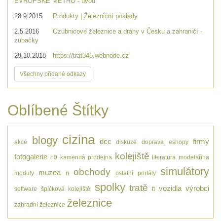
EVROPSKÉ METRO - úvod
28.9.2015
Produkty | Železniční poklady
2.5.2016
Ozubnicové železnice a dráhy v Česku a zahraničí -
zubačky
29.10.2018
https://trat345.webnode.cz
Všechny přidané odkazy
Oblíbené Štítky
cizina
blogy
dcc
firmy
akce
diskuze
doprava
eshopy
kolejiště
fotogalerie
h0
kamenná prodejna
literatura
modelařina
simulátory
obchody
muzea
moduly
n
ostatní
portály
spolky
tratě
vozidla
výrobci
software
špičková kolejiště
tt
železnice
zahradní železnice