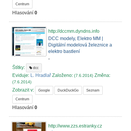
Centrum
Hlasování
0
http://dccmm.dyndns.info
DCC modely, Elektro MM |
Digitální modelová železnice a
elektro bastlení
-
Štítky:
dcc
Eviduje:
L. Hradlař
Založeno:
Změna:
(7.6.2014)
(7.6.2014)
Zobrazit v:
Google
DuckDuckGo
Seznam
Centrum
Hlasování
0
http://www.zzs.estranky.cz