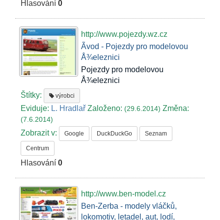
Hlasování
0
http://www.pojezdy.wz.cz
Ãvod - Pojezdy pro modelovou
Å¾eleznici
Pojezdy pro modelovou
Å¾eleznici
Štítky:
výrobci
Eviduje:
L. Hradlař
Založeno:
Změna:
(29.6.2014)
(7.6.2014)
Zobrazit v:
Google
DuckDuckGo
Seznam
Centrum
Hlasování
0
http://www.ben-model.cz
Ben-Zerba - modely vláčků,
lokomotiv, letadel, aut, lodí,