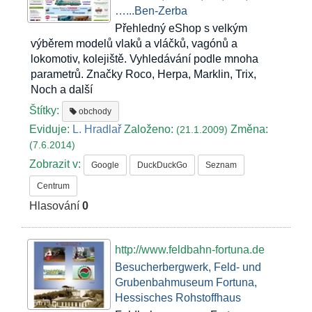
…...Ben-Zerba
Přehledný eShop s velkým
výběrem modelů vlaků a vláčků, vagónů a
lokomotiv, kolejiště. Vyhledávání podle mnoha
parametrů. Značky Roco, Herpa, Marklin, Trix,
Noch a další
Štítky:
obchody
Eviduje:
L. Hradlař
Založeno:
Změna:
(21.1.2009)
(7.6.2014)
Zobrazit v:
Google
DuckDuckGo
Seznam
Centrum
Hlasování
0
http://www.feldbahn-fortuna.de
Besucherbergwerk, Feld- und
Grubenbahmuseum Fortuna,
Hessisches Rohstoffhaus