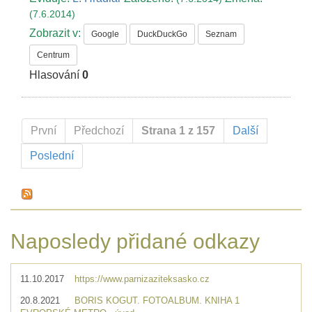
(7.6.2014)
Zobrazit v:
Google
DuckDuckGo
Seznam
Centrum
Hlasování
0
První
Předchozí
Strana 1 z 157
Další
Poslední
Naposledy přidané odkazy
11.10.2017
https://www.parnizaziteksasko.cz
20.8.2021
BORIS KOGUT. FOTOALBUM. KNIHA 1