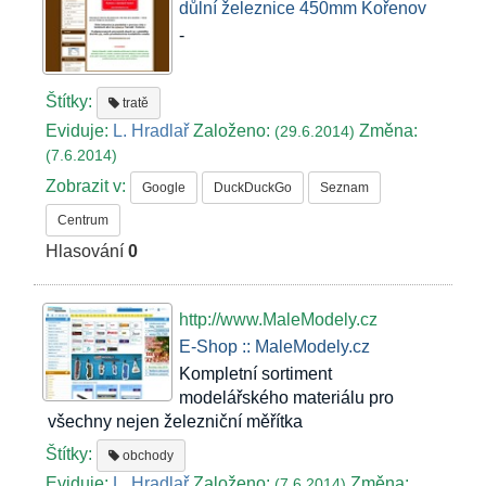
důlní železnice 450mm Kořenov
-
Štítky:
tratě
Eviduje:
L. Hradlař
Založeno:
Změna:
(29.6.2014)
(7.6.2014)
Zobrazit v:
Google
DuckDuckGo
Seznam
Centrum
Hlasování
0
http://www.MaleModely.cz
E-Shop :: MaleModely.cz
Kompletní sortiment
modelářského materiálu pro
všechny nejen železniční měřítka
Štítky:
obchody
Eviduje:
L. Hradlař
Založeno:
Změna:
(7.6.2014)