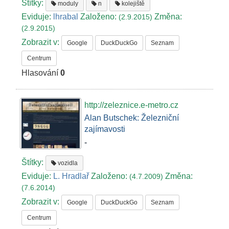
Štítky:
moduly
n
kolejiště
Eviduje:
lhrabal
Založeno:
Změna:
(2.9.2015)
(2.9.2015)
Zobrazit v:
Google
DuckDuckGo
Seznam
Centrum
Hlasování
0
http://zeleznice.e-metro.cz
Alan Butschek: Železniční
zajímavosti
-
Štítky:
vozidla
Eviduje:
L. Hradlař
Založeno:
Změna:
(4.7.2009)
(7.6.2014)
Zobrazit v:
Google
DuckDuckGo
Seznam
Centrum