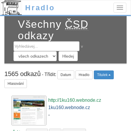
Hradlo
Togg
navig
Všechny
ČSD
odkazy
v
1565 odkazů
- Třídit:
Datum
Hradlo
Titulek
Hlasování
http://1ku160.webnode.cz
1ku160.webnode.cz
-