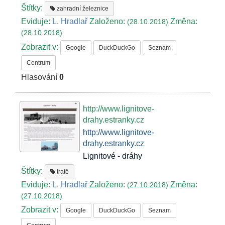
Štítky:
zahradní železnice
Eviduje:
L. Hradlař
Založeno:
Změna:
(28.10.2018)
(28.10.2018)
Zobrazit v:
Google
DuckDuckGo
Seznam
Centrum
Hlasování
0
http://www.lignitove-
drahy.estranky.cz
http://www.lignitove-
drahy.estranky.cz
Lignitové - dráhy
Štítky:
tratě
Eviduje:
L. Hradlař
Založeno:
Změna:
(27.10.2018)
(27.10.2018)
Zobrazit v:
Google
DuckDuckGo
Seznam