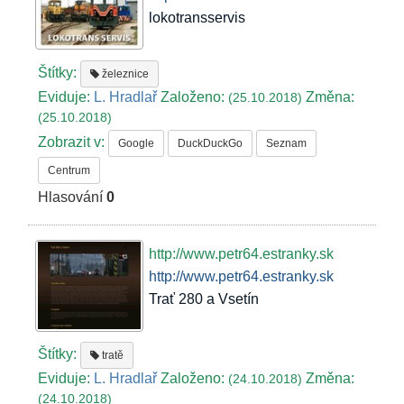
lokotransservis
Štítky:
železnice
Eviduje:
L. Hradlař
Založeno:
Změna:
(25.10.2018)
(25.10.2018)
Zobrazit v:
Google
DuckDuckGo
Seznam
Centrum
Hlasování
0
http://www.petr64.estranky.sk
http://www.petr64.estranky.sk
Trať 280 a Vsetín
Štítky:
tratě
Eviduje:
L. Hradlař
Založeno:
Změna:
(24.10.2018)
(24.10.2018)