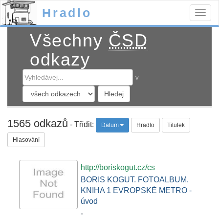
Hradlo
Togg
navig
Všechny
ČSD
odkazy
v
1565 odkazů
- Třídit:
Datum
Hradlo
Titulek
Hlasování
http://boriskogut.cz/cs
BORIS KOGUT. FOTOALBUM.
KNIHA 1 EVROPSKÉ METRO -
úvod
-