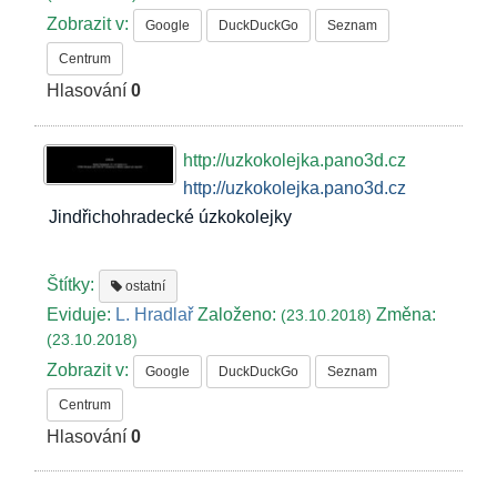
Zobrazit v:
Google
DuckDuckGo
Seznam
Centrum
Hlasování
0
http://uzkokolejka.pano3d.cz
http://uzkokolejka.pano3d.cz
Jindřichohradecké úzkokolejky
Štítky:
ostatní
Eviduje:
L. Hradlař
Založeno:
Změna:
(23.10.2018)
(23.10.2018)
Zobrazit v:
Google
DuckDuckGo
Seznam
Centrum
Hlasování
0