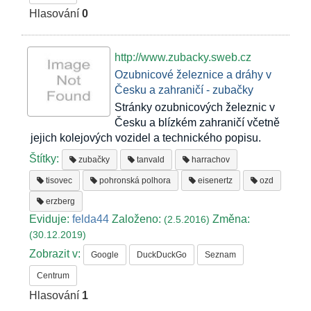
Hlasování
0
http://www.zubacky.sweb.cz
Ozubnicové železnice a dráhy v
Česku a zahraničí - zubačky
Stránky ozubnicových železnic v
Česku a blízkém zahraničí včetně
jejich kolejových vozidel a technického popisu.
Štítky:
zubačky
tanvald
harrachov
tisovec
pohronská polhora
eisenertz
ozd
erzberg
Eviduje:
felda44
Založeno:
Změna:
(2.5.2016)
(30.12.2019)
Zobrazit v:
Google
DuckDuckGo
Seznam
Centrum
Hlasování
1