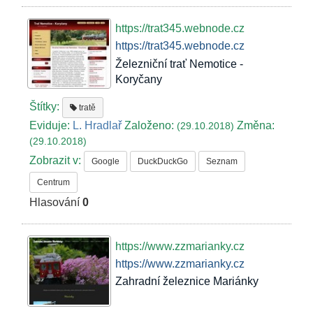
https://trat345.webnode.cz
https://trat345.webnode.cz
Železniční trať Nemotice -
Koryčany
Štítky:
tratě
Eviduje:
L. Hradlař
Založeno:
Změna:
(29.10.2018)
(29.10.2018)
Zobrazit v:
Google
DuckDuckGo
Seznam
Centrum
Hlasování
0
https://www.zzmarianky.cz
https://www.zzmarianky.cz
Zahradní železnice Mariánky