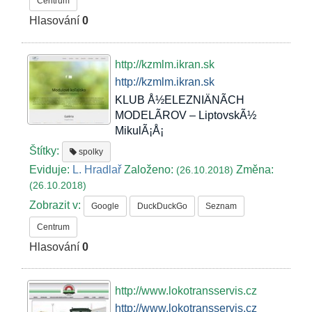
Centrum
Hlasování
0
http://kzmlm.ikran.sk
http://kzmlm.ikran.sk
KLUB Å½ELEZNIÄNÃCH
MODELÃROV – LiptovskÃ½
MikulÃ¡Å¡
Štítky:
spolky
Eviduje:
L. Hradlař
Založeno:
Změna:
(26.10.2018)
(26.10.2018)
Zobrazit v:
Google
DuckDuckGo
Seznam
Centrum
Hlasování
0
http://www.lokotransservis.cz
http://www.lokotransservis.cz