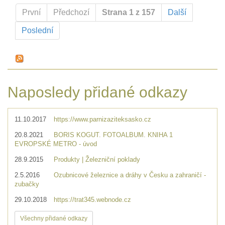
První
Předchozí
Strana 1 z 157
Další
Poslední
Naposledy přidané odkazy
11.10.2017
https://www.parnizaziteksasko.cz
20.8.2021
BORIS KOGUT. FOTOALBUM. KNIHA 1
EVROPSKÉ METRO - úvod
28.9.2015
Produkty | Železniční poklady
2.5.2016
Ozubnicové železnice a dráhy v Česku a zahraničí -
zubačky
29.10.2018
https://trat345.webnode.cz
Všechny přidané odkazy