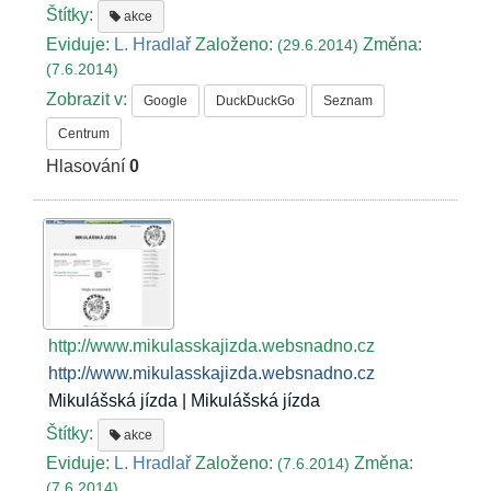
Štítky:
akce
Eviduje:
L. Hradlař
Založeno:
Změna:
(29.6.2014)
(7.6.2014)
Zobrazit v:
Google
DuckDuckGo
Seznam
Centrum
Hlasování
0
http://www.mikulasskajizda.websnadno.cz
http://www.mikulasskajizda.websnadno.cz
Mikulášská jízda | Mikulášská jízda
Štítky:
akce
Eviduje:
L. Hradlař
Založeno:
Změna:
(7.6.2014)
(7.6.2014)