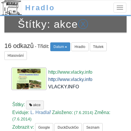
Hradlo
Togg
navig
Štítky: akce
ⓧ
16 odkazů
- Třídit:
Datum
Hradlo
Titulek
Hlasování
http://www.vlacky.info
http://www.vlacky.info
VLACKY.INFO
Štítky:
akce
Eviduje:
L. Hradlař
Založeno:
Změna:
(7.6.2014)
(7.6.2014)
Zobrazit v:
Google
DuckDuckGo
Seznam