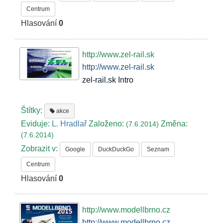
Centrum
Hlasování
0
http://www.zel-rail.sk
http://www.zel-rail.sk
zel-rail.sk Intro
Štítky:
akce
Eviduje:
L. Hradlař
Založeno:
Změna:
(7.6.2014)
(7.6.2014)
Zobrazit v:
Google
DuckDuckGo
Seznam
Centrum
Hlasování
0
http://www.modellbrno.cz
http://www.modellbrno.cz