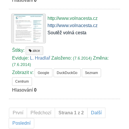
Hlasování
0
http://www.volnacesta.cz
http://www.volnacesta.cz
Soutěž volná cesta
Štítky:
akce
Eviduje:
L. Hradlař
Založeno:
Změna:
(7.6.2014)
(7.6.2014)
Zobrazit v:
Google
DuckDuckGo
Seznam
Centrum
Hlasování
0
První
Předchozí
Strana 1 z 2
Další
Poslední