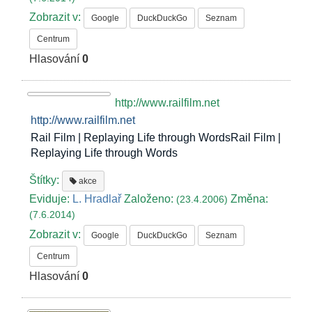
Zobrazit v:
Google
DuckDuckGo
Seznam
Centrum
Hlasování
0
http://www.railfilm.net
http://www.railfilm.net
Rail Film | Replaying Life through WordsRail Film |
Replaying Life through Words
Štítky:
akce
Eviduje:
L. Hradlař
Založeno:
Změna:
(23.4.2006)
(7.6.2014)
Zobrazit v:
Google
DuckDuckGo
Seznam
Centrum
Hlasování
0