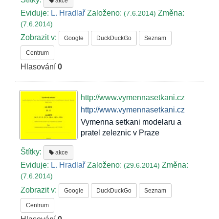
akce
Eviduje:
L. Hradlař
Založeno:
Změna:
(7.6.2014)
(7.6.2014)
Zobrazit v:
Google
DuckDuckGo
Seznam
Centrum
Hlasování
0
http://www.vymennasetkani.cz
http://www.vymennasetkani.cz
Vymenna setkani modelaru a
pratel zeleznic v Praze
Štítky:
akce
Eviduje:
L. Hradlař
Založeno:
Změna:
(29.6.2014)
(7.6.2014)
Zobrazit v:
Google
DuckDuckGo
Seznam
Centrum