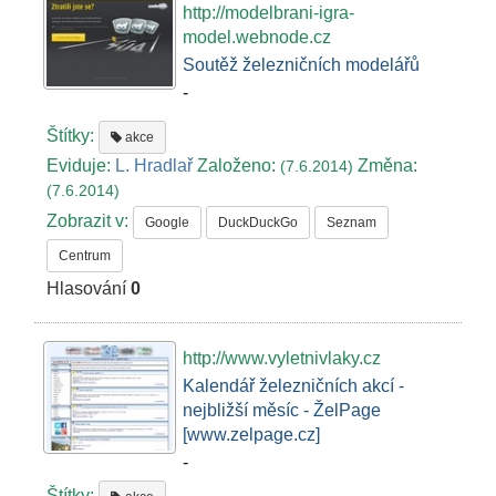
http://modelbrani-igra-
model.webnode.cz
Soutěž železničních modelářů
-
Štítky:
akce
Eviduje:
L. Hradlař
Založeno:
Změna:
(7.6.2014)
(7.6.2014)
Zobrazit v:
Google
DuckDuckGo
Seznam
Centrum
Hlasování
0
http://www.vyletnivlaky.cz
Kalendář železničních akcí -
nejbližší měsíc - ŽelPage
[www.zelpage.cz]
-
Štítky: