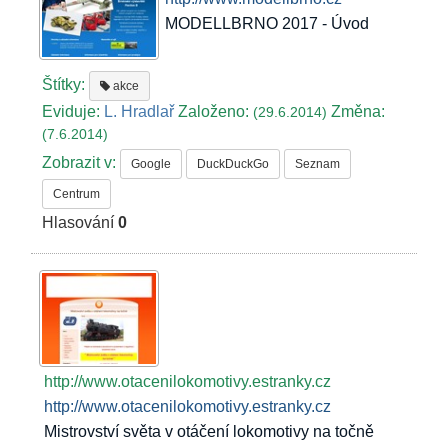
MODELLBRNO 2017 - Úvod
Štítky:
akce
Eviduje:
L. Hradlař
Založeno:
Změna:
(29.6.2014)
(7.6.2014)
Zobrazit v:
Google
DuckDuckGo
Seznam
Centrum
Hlasování
0
http://www.otacenilokomotivy.estranky.cz
http://www.otacenilokomotivy.estranky.cz
Mistrovství světa v otáčení lokomotivy na točně