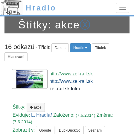
Hradlo
Togg
navig
Štítky: akce
ⓧ
16 odkazů
- Třídit:
Datum
Hradlo
Titulek
Hlasování
http://www.zel-rail.sk
http://www.zel-rail.sk
zel-rail.sk Intro
Štítky:
akce
Eviduje:
L. Hradlař
Založeno:
Změna:
(7.6.2014)
(7.6.2014)
Zobrazit v:
Google
DuckDuckGo
Seznam