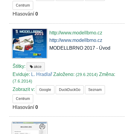
Centrum
Hlasování
0
http://www.modellbrno.cz
http://www.modellbrno.cz
MODELLBRNO 2017 - Úvod
Štítky:
akce
Eviduje:
L. Hradlař
Založeno:
Změna:
(29.6.2014)
(7.6.2014)
Zobrazit v:
Google
DuckDuckGo
Seznam
Centrum
Hlasování
0