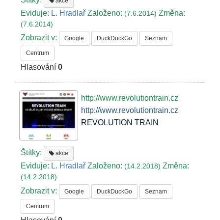
akce
Eviduje:
L. Hradlař
Založeno:
Změna:
(7.6.2014)
(7.6.2014)
Zobrazit v:
Google
DuckDuckGo
Seznam
Centrum
Hlasování
0
http://www.revolutiontrain.cz
http://www.revolutiontrain.cz
REVOLUTION TRAIN
Štítky:
akce
Eviduje:
L. Hradlař
Založeno:
Změna:
(14.2.2018)
(14.2.2018)
Zobrazit v:
Google
DuckDuckGo
Seznam
Centrum