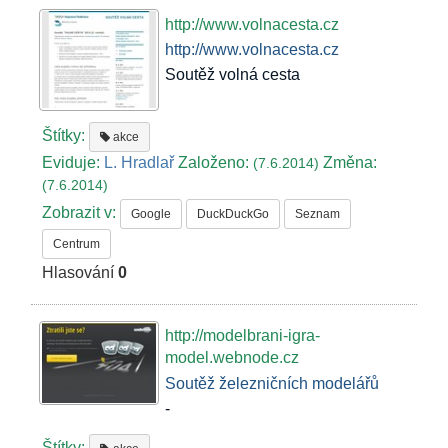
http://www.volnacesta.cz
http://www.volnacesta.cz
Soutěž volná cesta
Štítky:
akce
Eviduje:
L. Hradlař
Založeno:
Změna:
(7.6.2014)
(7.6.2014)
Zobrazit v:
Google
DuckDuckGo
Seznam
Centrum
Hlasování
0
http://modelbrani-igra-
model.webnode.cz
Soutěž železničních modelářů
-
Štítky: