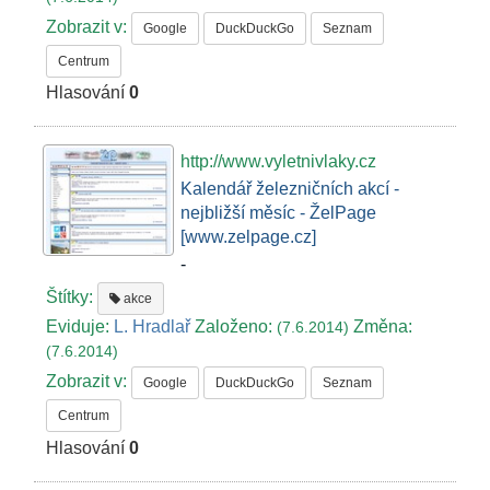
Zobrazit v:
Google
DuckDuckGo
Seznam
Centrum
Hlasování
0
http://www.vyletnivlaky.cz
Kalendář železničních akcí -
nejbližší měsíc - ŽelPage
[www.zelpage.cz]
-
Štítky:
akce
Eviduje:
L. Hradlař
Založeno:
Změna:
(7.6.2014)
(7.6.2014)
Zobrazit v:
Google
DuckDuckGo
Seznam
Centrum
Hlasování
0