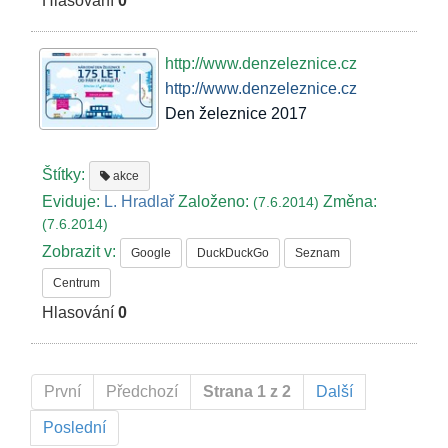
Hlasování
0
http://www.denzeleznice.cz
http://www.denzeleznice.cz
Den železnice 2017
Štítky:
akce
Eviduje:
L. Hradlař
Založeno:
Změna:
(7.6.2014)
(7.6.2014)
Zobrazit v:
Google
DuckDuckGo
Seznam
Centrum
Hlasování
0
První
Předchozí
Strana 1 z 2
Další
Poslední