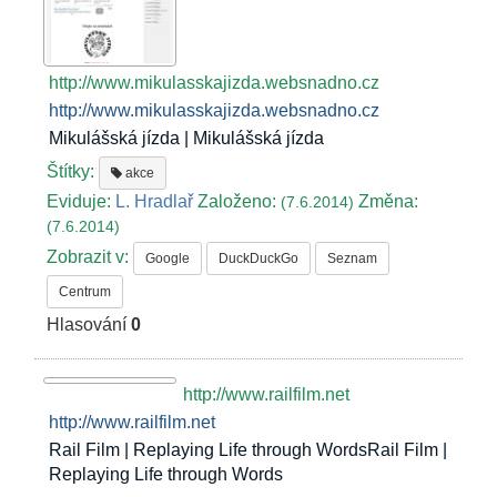
http://www.mikulasskajizda.websnadno.cz
http://www.mikulasskajizda.websnadno.cz
Mikulášská jízda | Mikulášská jízda
Štítky:
akce
Eviduje:
L. Hradlař
Založeno:
Změna:
(7.6.2014)
(7.6.2014)
Zobrazit v:
Google
DuckDuckGo
Seznam
Centrum
Hlasování
0
http://www.railfilm.net
http://www.railfilm.net
Rail Film | Replaying Life through WordsRail Film |
Replaying Life through Words