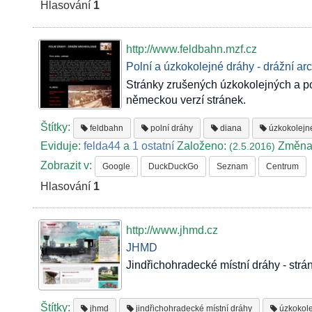
Hlasování
1
http://www.feldbahn.mzf.cz
Polní a úzkokolejné dráhy - drážní ar
Stránky zrušených úzkokolejných a pol
německou verzí stránek.
Štítky:
feldbahn
polní dráhy
diana
úzkokolejn
Eviduje:
felda44
a
1 ostatní
Založeno:
Změna
(2.5.2016)
Zobrazit v:
Google
DuckDuckGo
Seznam
Centrum
Hlasování
1
http://www.jhmd.cz
JHMD
Jindřichohradecké místní dráhy - str
Štítky:
jhmd
jindřichohradecké místní dráhy
úzkokole