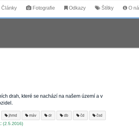
Články
Fotografie
Odkazy
Štítky
O ná
ních drah, které se nachází na našem území a v
zidel.
jhmd
máv
dr
db
čd
čsd
:
(2.5.2016)