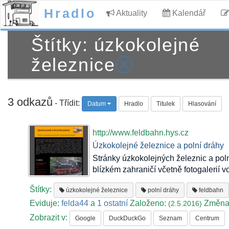
Hradlo
Aktuality
Kalendář
Štítky: úzkokolejné
železnice
ⓧ
3 odkazů
- Třídit:
Datum
Hradlo
Titulek
Hlasování
http://www.feldbahn.hys.cz
Úzkokolejné železnice a polní dráhy
Stránky úzkokolejných železnic a pol
blízkém zahraničí včetně fotogalerií vo
Štítky:
úzkokolejné železnice
polní dráhy
feldbahn
Eviduje:
felda44
a
1 ostatní
Založeno:
Změna
(2.5.2016)
Zobrazit v:
Google
DuckDuckGo
Seznam
Centrum