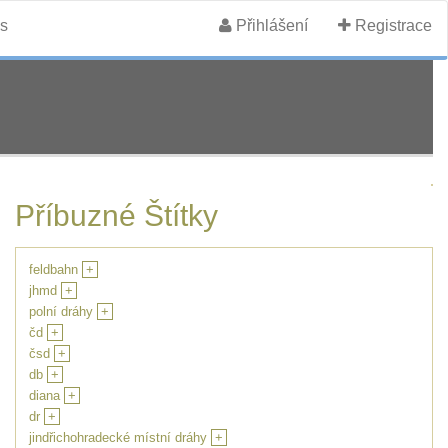
s
Přihlášení
Registrace
Příbuzné Štítky
feldbahn
+
jhmd
+
polní dráhy
+
čd
+
čsd
+
db
+
diana
+
dr
+
jindřichohradecké místní dráhy
+