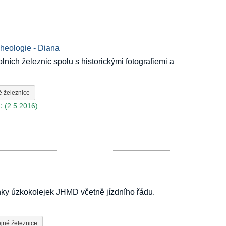
cheologie - Diana
ních železnic spolu s historickými fotografiemi a
é železnice
:
(2.5.2016)
ánky úzkokolejek JHMD včetně jízdního řádu.
jné železnice