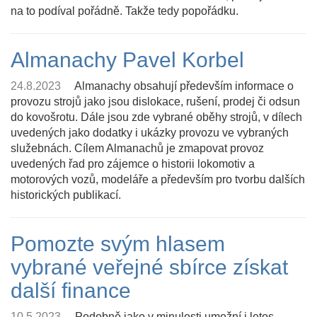
na to podíval pořádně. Takže tedy popořádku.
Almanachy Pavel Korbel
24.8.2023
Almanachy obsahují především informace o
provozu strojů jako jsou dislokace, rušení, prodej či odsun
do kovošrotu. Dále jsou zde vybrané oběhy strojů, v dílech
uvedených jako dodatky i ukázky provozu ve vybraných
služebnách. Cílem Almanachů je zmapovat provoz
uvedených řad pro zájemce o historii lokomotiv a
motorových vozů, modeláře a především pro tvorbu dalších
historických publikací.
Pomozte svým hlasem
vybrané veřejné sbírce získat
další finance
10.5.2023
Podobně jako v minulosti umožní i letos