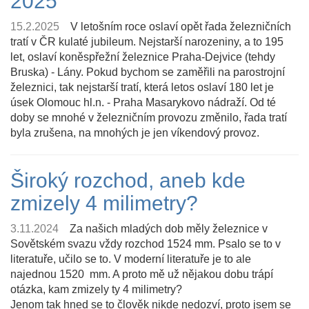
2025
15.2.2025
V letošním roce oslaví opět řada železničních
tratí v ČR kulaté jubileum. Nejstarší narozeniny, a to 195
let, oslaví koněspřežní železnice Praha-Dejvice (tehdy
Bruska) - Lány. Pokud bychom se zaměřili na parostrojní
železnici, tak nejstarší tratí, která letos oslaví 180 let je
úsek Olomouc hl.n. - Praha Masarykovo nádraží. Od té
doby se mnohé v železničním provozu změnilo, řada tratí
byla zrušena, na mnohých je jen víkendový provoz.
Široký rozchod, aneb kde
zmizely 4 milimetry?
3.11.2024
Za našich mladých dob měly železnice v
Sovětském svazu vždy rozchod 1524 mm. Psalo se to v
literatuře, učilo se to. V moderní literatuře je to ale
najednou 1520 mm. A proto mě už nějakou dobu trápí
otázka, kam zmizely ty 4 milimetry?
Jenom tak hned se to člověk nikde nedozví, proto jsem se