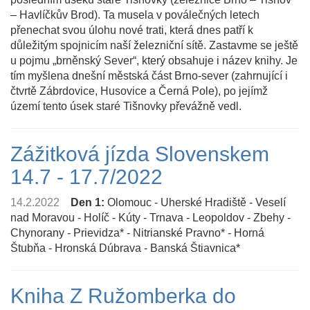
– Havlíčkův Brod). Ta musela v poválečných letech
přenechat svou úlohu nové trati, která dnes patří k
důležitým spojnicím naší železniční sítě. Zastavme se ještě
u pojmu „brněnský Sever“, který obsahuje i název knihy. Je
tím myšlena dnešní městská část Brno­‐sever (zahrnující i
čtvrtě Zábrdovice, Husovice a Černá Pole), po jejímž
území tento úsek staré Tišnovky převážně vedl.
Zážitková jízda Slovenskem
14.7 - 17.7/2022
14.2.2022
Den 1:
Olomouc - Uherské Hradiště - Veselí
nad Moravou - Holíč - Kúty - Trnava - Leopoldov - Zbehy -
Chynorany - Prievidza* - Nitrianské Pravno* - Horná
Štubňa - Hronská Dúbrava - Banská Štiavnica*
Kniha Z Ružomberka do