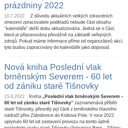
prázdniny 2022
10.7.2022
Z důvodu aktuálních velkých zdravotních
omezení zpracovatele podkladů nebude část obsahu
"kalendáře" delší dobu aktualizována. Jedná se o část,
která je připravována převážně na základě veřejných
zdrojů. Pokud máme informace přímo od organizátorů akcí,
tyto budou zapracovány do kalendáře jako doposud.
Nová kniha Poslední vlak
brněnským Severem - 60 let
od zániku staré Tišnovky
15.6.2022
Kniha
„Poslední vlak brněnským Severem –
60 let od zániku staré Tišnovky“
zaznamenává příběh
staré Tišnovky, přesněji její části z brněnského hlavního
nádraží přes Zábrdovice do Králova Pole. V roce 2022
uplynulo 60 let od zastavení provozu na tomto úplně
posledním úseku staré Tišnovky (železnice Brno – Tišnov