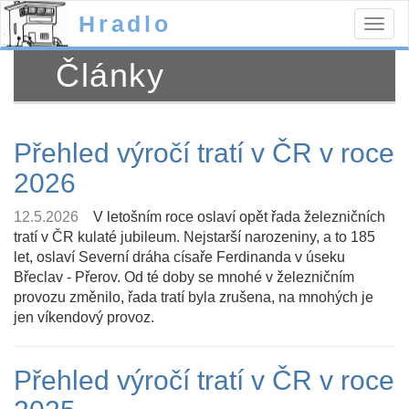
Hradlo
Togg
navig
Články
Přehled výročí tratí v ČR v roce
2026
12.5.2026
V letošním roce oslaví opět řada železničních
tratí v ČR kulaté jubileum. Nejstarší narozeniny, a to 185
let, oslaví Severní dráha císaře Ferdinanda v úseku
Břeclav - Přerov. Od té doby se mnohé v železničním
provozu změnilo, řada tratí byla zrušena, na mnohých je
jen víkendový provoz.
Přehled výročí tratí v ČR v roce