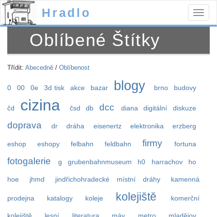
Hradlo
Togg
navig
Oblíbené Štítky
Třídit:
Abecedně
/
Oblíbenost
blogy
0
00
0e
3d tisk
akce
bazar
brno
budovy
cizina
dcc
čd
čsd
db
diana
digitální
diskuze
doprava
dr
dráha
eisenertz
elektronika
erzberg
firmy
eshop
eshopy
felbahn
feldbahn
fortuna
fotogalerie
g
grubenbahnmuseum
h0
harrachov
ho
hoe
jhmd
jindřichohradecké místní dráhy
kamenná
kolejiště
prodejna
katalogy
koleje
komerční
kolejiště
lesní
literatura
máv
metro
mladějov