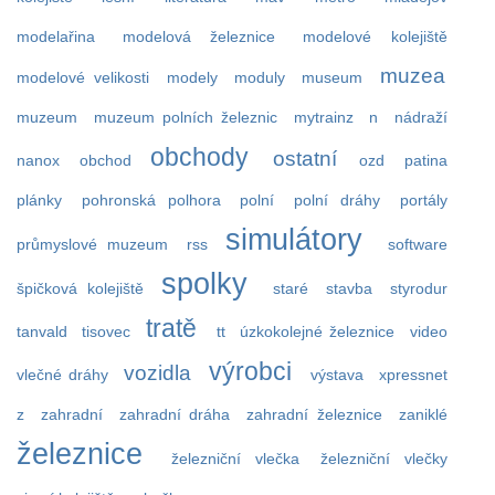
modelařina
modelová železnice
modelové kolejiště
muzea
modelové velikosti
modely
moduly
museum
muzeum
muzeum polních železnic
mytrainz
n
nádraží
obchody
ostatní
nanox
obchod
ozd
patina
plánky
pohronská polhora
polní
polní dráhy
portály
simulátory
průmyslové muzeum
rss
software
spolky
špičková kolejiště
staré
stavba
styrodur
tratě
tanvald
tisovec
tt
úzkokolejné železnice
video
výrobci
vozidla
vlečné dráhy
výstava
xpressnet
z
zahradní
zahradní dráha
zahradní železnice
zaniklé
železnice
železniční vlečka
železniční vlečky