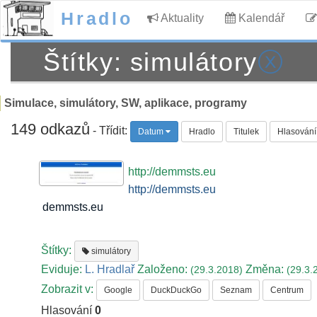
Hradlo
Aktuality
Kalendář
Štítky: simulátory
ⓧ
Simulace, simulátory, SW, aplikace, programy
149 odkazů
- Třídit:
Datum
Hradlo
Titulek
Hlasování
http://demmsts.eu
http://demmsts.eu
demmsts.eu
Štítky:
simulátory
Eviduje:
L. Hradlař
Založeno:
Změna:
(29.3.2018)
(29.3.
Zobrazit v:
Google
DuckDuckGo
Seznam
Centrum
Hlasování
0