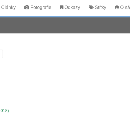
Články
Fotografie
Odkazy
Štítky
O ná
2018)