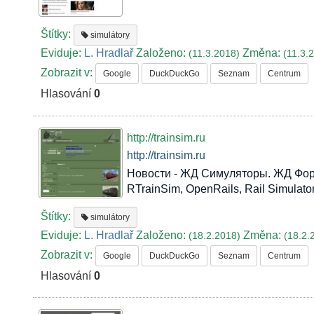
Štítky:
simulátory
Eviduje:
L. Hradlař
Založeno:
Změna:
(11.3.2018)
(11.3.
Zobrazit v:
Google
DuckDuckGo
Seznam
Centrum
Hlasování
0
http://trainsim.ru
http://trainsim.ru
Новости - ЖД Симуляторы. ЖД Форум.
RTrainSim, OpenRails, Rail Simulato
Štítky:
simulátory
Eviduje:
L. Hradlař
Založeno:
Změna:
(18.2.2018)
(18.2.
Zobrazit v:
Google
DuckDuckGo
Seznam
Centrum
Hlasování
0