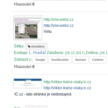
Hlasování
0
http://vrw.webz.cz
http://vrw.webz.cz
Virtu
Štítky:
simulátory
Eviduje:
L. Hradlař
Založeno:
Změna:
(28.12.2017)
(28.1
Zobrazit v:
Google
DuckDuckGo
Seznam
Centrum
Hlasování
0
http://viktor-trainz-vlaky.ic.cz
http://viktor-trainz-vlaky.ic.cz
IC.cz - tato stránka je nedostupná