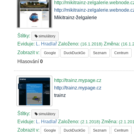
http://mikitrainz-zelgalerie.webnode.c
http://mikitrainz-zelgalerie.webnode.c
Mikitrainz-želgalerie
Štítky:
simulátory
Eviduje:
L. Hradlař
Založeno:
Změna:
(16.1.2018)
(16.1.
Zobrazit v:
Google
DuckDuckGo
Seznam
Centrum
Hlasování
0
http://trainz.mypage.cz
http://trainz.mypage.cz
trainz
Štítky:
simulátory
Eviduje:
L. Hradlař
Založeno:
Změna:
(2.1.2018)
(2.1.20
Zobrazit v:
Google
DuckDuckGo
Seznam
Centrum