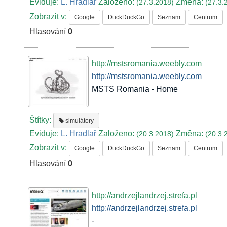
Eviduje:
L. Hradlař
Založeno:
Změna:
(27.3.2018)
(27.3.
Zobrazit v:
Google
DuckDuckGo
Seznam
Centrum
Hlasování
0
http://mstsromania.weebly.com
http://mstsromania.weebly.com
MSTS Romania - Home
Štítky:
simulátory
Eviduje:
L. Hradlař
Založeno:
Změna:
(20.3.2018)
(20.3.
Zobrazit v:
Google
DuckDuckGo
Seznam
Centrum
Hlasování
0
http://andrzejlandrzej.strefa.pl
http://andrzejlandrzej.strefa.pl
-