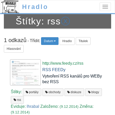
Hradlo
Togg
navig
Štítky: rss
ⓧ
1 odkazů
- Třídit:
Datum
Hradlo
Titulek
Hlasování
http://www.feedy.cz/rss
RSS FEEDy
Vytvoření RSS kanálů pro WEBy
bez RSS
Štítky:
portály
obchody
diskuze
blogy
rss
Eviduje:
lhrabal
Založeno:
Změna:
(9.12.2014)
(9.12.2014)