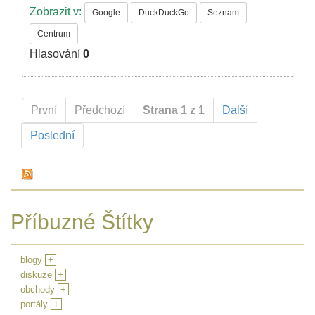
Zobrazit v:
Google
DuckDuckGo
Seznam
Centrum
Hlasování
0
První
Předchozí
Strana 1 z 1
Další
Poslední
Příbuzné Štítky
blogy
+
diskuze
+
obchody
+
portály
+