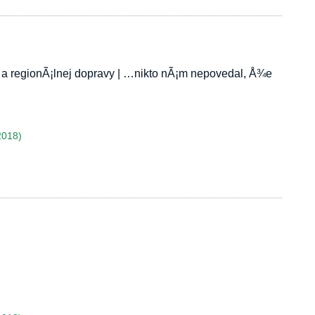
a regionÃ¡lnej dopravy | …nikto nÃ¡m nepovedal, Å¾e
2018)