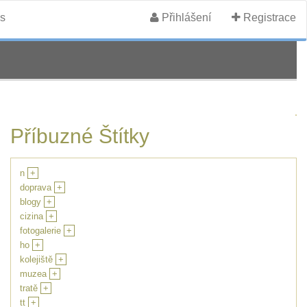
s
Přihlášení
Registrace
Příbuzné Štítky
n
+
doprava
+
blogy
+
cizina
+
fotogalerie
+
ho
+
kolejiště
+
muzea
+
tratě
+
tt
+