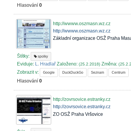
Hlasování
0
http://wwww.oszmasn.wz.cz
http://wwww.oszmasn.wz.cz
Základní organizace OSŽ Praha Masa
Štítky:
spolky
Eviduje:
L. Hradlař
Založeno:
Změna:
(25.2.2018)
(25.2.
Zobrazit v:
Google
DuckDuckGo
Seznam
Centrum
Hlasování
0
http://zovrsovice.estranky.cz
http://zovrsovice.estranky.cz
ZO OSŽ Praha Vršovice