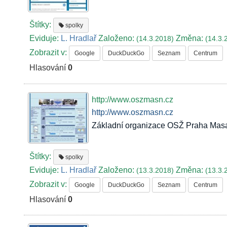
Štítky:
spolky
Eviduje:
L. Hradlař
Založeno:
Změna:
(14.3.2018)
(14.3.
Zobrazit v:
Google
DuckDuckGo
Seznam
Centrum
Hlasování
0
http://www.oszmasn.cz
http://www.oszmasn.cz
Základní organizace OSŽ Praha Masa
Štítky:
spolky
Eviduje:
L. Hradlař
Založeno:
Změna:
(13.3.2018)
(13.3.
Zobrazit v:
Google
DuckDuckGo
Seznam
Centrum
Hlasování
0