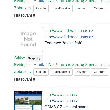
Eviduje:
L. Hradlař
Založeno:
Změna:
(18.3.2018)
(18.3.
Zobrazit v:
Google
DuckDuckGo
Seznam
Centrum
Hlasování
0
http://www.federace.unas.cz
http://www.federace.unas.cz
Federace železničářů
Štítky:
spolky
Eviduje:
L. Hradlař
Založeno:
Změna:
(15.3.2018)
(15.3.
Zobrazit v:
Google
DuckDuckGo
Seznam
Centrum
Hlasování
0
http://www.osmb.cz
http://www.osmb.cz
OSMB.CZ - Hlavní strana