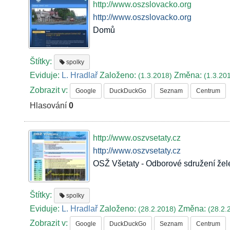
http://www.oszslovacko.org
http://www.oszslovacko.org
Domů
Štítky:
spolky
Eviduje:
L. Hradlař
Založeno:
Změna:
(1.3.2018)
(1.3.20
Zobrazit v:
Google
DuckDuckGo
Seznam
Centrum
Hlasování
0
http://www.oszvsetaty.cz
http://www.oszvsetaty.cz
OSŽ Všetaty - Odborové sdružení žel
Štítky:
spolky
Eviduje:
L. Hradlař
Založeno:
Změna:
(28.2.2018)
(28.2.
Zobrazit v:
Google
DuckDuckGo
Seznam
Centrum