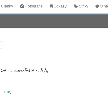
Články
Fotografie
Odkazy
Štítky
O ná
V – LiptovskÃ½ MikulÃ¡Å¡
0.2018)