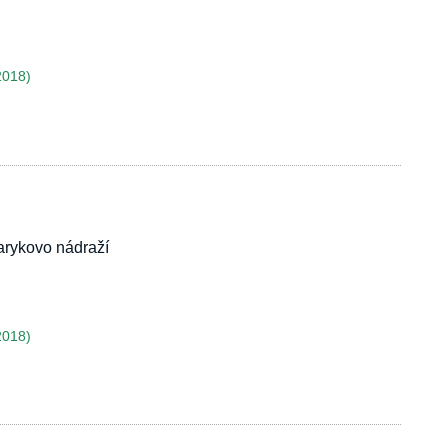
2018)
rykovo nádraží
2018)