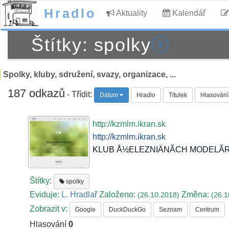
Hradlo
Aktuality
Kalendář
Štítky: spolky
ⓧ
Spolky, kluby, sdružení, svazy, organizace, ...
187 odkazů
- Třídit:
Datum
Hradlo
Titulek
Hlasování
http://kzmlm.ikran.sk
http://kzmlm.ikran.sk
KLUB Å½ELEZNIÄNÃCH MODELÃRO
Štítky:
spolky
Eviduje:
L. Hradlař
Založeno:
Změna:
(26.10.2018)
(26.1
Zobrazit v:
Google
DuckDuckGo
Seznam
Centrum
Hlasování
0