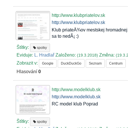
http://www.klubpriatelov.sk
http://www.klubpriatelov.sk
Klub priateÄ¾ov mestskej hromadnej 
sa to nedÃ¡ :)
Štítky:
spolky
Eviduje:
L. Hradlař
Založeno:
Změna:
(19.3.2018)
(19.3.
Zobrazit v:
Google
DuckDuckGo
Seznam
Centrum
Hlasování
0
http://www.modelklub.sk
http://www.modelklub.sk
RC model klub Poprad
Štítky:
spolky