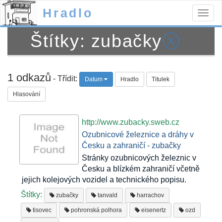
Hradlo
Togg
navig
Štítky: zubačky
ⓧ
1 odkazů
- Třídit:
Datum
Hradlo
Titulek
Hlasování
http://www.zubacky.sweb.cz
Ozubnicové železnice a dráhy v
Česku a zahraničí - zubačky
Stránky ozubnicových železnic v
Česku a blízkém zahraničí včetně
jejich kolejových vozidel a technického popisu.
Štítky:
zubačky
tanvald
harrachov
tisovec
pohronská polhora
eisenertz
ozd