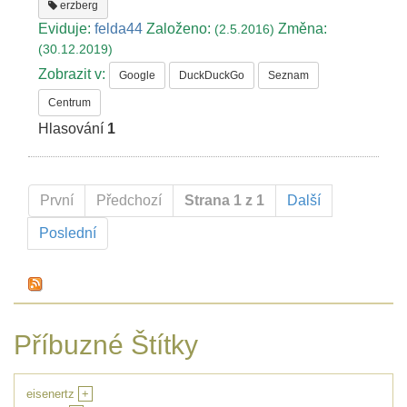
erzberg
Eviduje:
felda44
Založeno:
Změna:
(2.5.2016)
(30.12.2019)
Zobrazit v:
Google
DuckDuckGo
Seznam
Centrum
Hlasování
1
První
Předchozí
Strana 1 z 1
Další
Poslední
Příbuzné Štítky
eisenertz
+