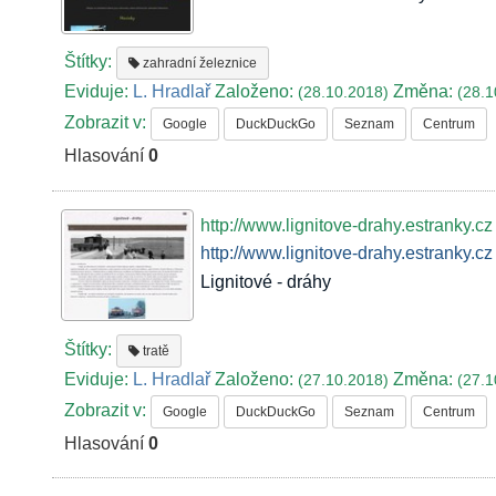
Štítky:
zahradní železnice
Eviduje:
L. Hradlař
Založeno:
Změna:
(28.10.2018)
(28.1
Zobrazit v:
Google
DuckDuckGo
Seznam
Centrum
Hlasování
0
http://www.lignitove-drahy.estranky.cz
http://www.lignitove-drahy.estranky.cz
Lignitové - dráhy
Štítky:
tratě
Eviduje:
L. Hradlař
Založeno:
Změna:
(27.10.2018)
(27.1
Zobrazit v:
Google
DuckDuckGo
Seznam
Centrum
Hlasování
0