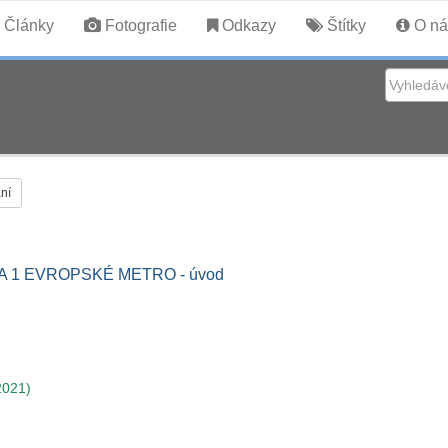
Články
Fotografie
Odkazy
Štítky
O ná
ní
A 1 EVROPSKÉ METRO - úvod
2021)