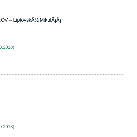
V – LiptovskÃ½ MikulÃ¡Å¡
0.2018)
0.2018)