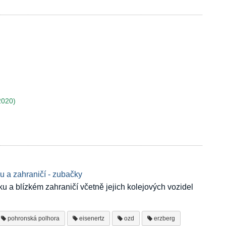
2020)
 a zahraničí - zubačky
u a blízkém zahraničí včetně jejich kolejových vozidel
pohronská polhora
eisenertz
ozd
erzberg