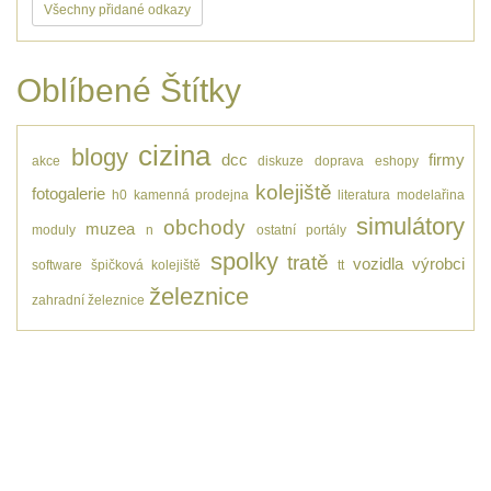
Všechny přidané odkazy
Oblíbené Štítky
cizina
blogy
dcc
firmy
akce
diskuze
doprava
eshopy
kolejiště
fotogalerie
h0
kamenná prodejna
literatura
modelařina
simulátory
obchody
muzea
moduly
n
ostatní
portály
spolky
tratě
vozidla
výrobci
software
špičková kolejiště
tt
železnice
zahradní železnice