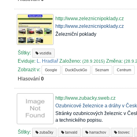
http://www.zeleznicnipoklady.cz
http://www.zeleznicnipoklady.cz
Železniční poklady
Štítky:
vozidla
Eviduje:
L. Hradlař
Založeno:
Změna:
(28.9.2015)
(28.9.
Zobrazit v:
Google
DuckDuckGo
Seznam
Centrum
Hlasování
0
http://www.zubacky.sweb.cz
Ozubnicové železnice a dráhy v Česku
Stránky ozubnicových železnic v Česk
a technického popisu.
Štítky:
zubačky
tanvald
harrachov
tisovec