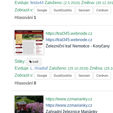
Eviduje:
felda44
Založeno:
Změna:
(2.5.2016)
(30.12.20
Zobrazit v:
Google
DuckDuckGo
Seznam
Centrum
Hlasování
1
https://trat345.webnode.cz
https://trat345.webnode.cz
Železniční trať Nemotice - Koryčany
Štítky:
tratě
Eviduje:
L. Hradlař
Založeno:
Změna:
(29.10.2018)
(29.1
Zobrazit v:
Google
DuckDuckGo
Seznam
Centrum
Hlasování
0
https://www.zzmarianky.cz
https://www.zzmarianky.cz
Zahradní železnice Mariánky