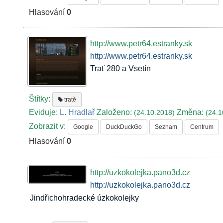
Hlasování
0
http://www.petr64.estranky.sk
http://www.petr64.estranky.sk
Trať 280 a Vsetín
Štítky:
tratě
Eviduje:
L. Hradlař
Založeno:
Změna:
(24.10.2018)
(24.1
Zobrazit v:
Google
DuckDuckGo
Seznam
Centrum
Hlasování
0
http://uzkokolejka.pano3d.cz
http://uzkokolejka.pano3d.cz
Jindřichohradecké úzkokolejky