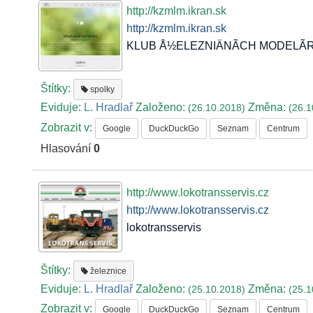
http://kzmlm.ikran.sk
http://kzmlm.ikran.sk
KLUB Å½ELEZNIÄNÃCH MODELÃRO
Štítky:
spolky
Eviduje:
L. Hradlař
Založeno:
Změna:
(26.10.2018)
(26.1
Zobrazit v:
Google
DuckDuckGo
Seznam
Centrum
Hlasování
0
http://www.lokotransservis.cz
http://www.lokotransservis.cz
lokotransservis
Štítky:
železnice
Eviduje:
L. Hradlař
Založeno:
Změna:
(25.10.2018)
(25.1
Zobrazit v:
Google
DuckDuckGo
Seznam
Centrum