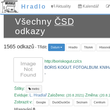
Hradlo
Aktuality
Kalendář
Všechny
ČSD
odkazy
1565 odkazů
- Třídit:
Datum
Hradlo
Titulek
Hlasová
http://boriskogut.cz/cs
BORIS KOGUT. FOTOALBUM. KNIH
-
Štítky:
metro
Eviduje:
L. Hradlař
Založeno:
Změna:
(20.8.2021)
(20.8.
Zobrazit v:
Google
DuckDuckGo
Seznam
Centrum
Hlasování
0