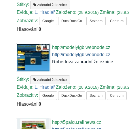
Štítky:
zahradní železnice
Eviduje:
L. Hradlař
Založeno:
Změna:
(28.9.2015)
(28.9.
Zobrazit v:
Google
DuckDuckGo
Seznam
Centrum
Hlasování
0
http://modelylgb.webnode.cz
http://modelylgb.webnode.cz
Robertova zahradní železnice
Štítky:
zahradní železnice
Eviduje:
L. Hradlař
Založeno:
Změna:
(28.9.2015)
(28.9.
Zobrazit v:
Google
DuckDuckGo
Seznam
Centrum
Hlasování
0
http://5palcu.railnews.cz