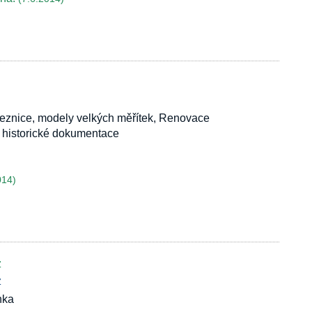
leznice, modely velkých měřítek, Renovace
í historické dokumentace
014)
z
z
nka