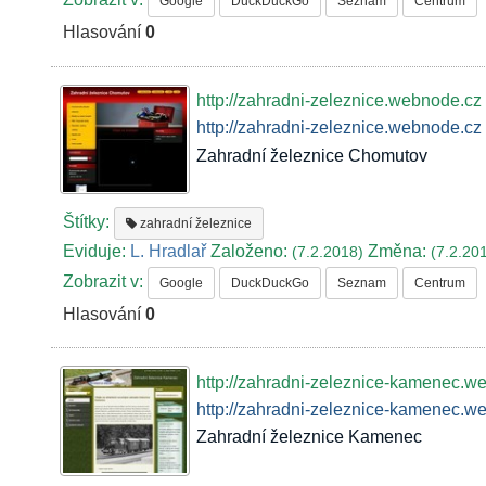
Google
DuckDuckGo
Seznam
Centrum
Hlasování
0
http://zahradni-zeleznice.webnode.cz
http://zahradni-zeleznice.webnode.cz
Zahradní železnice Chomutov
Štítky:
zahradní železnice
Eviduje:
L. Hradlař
Založeno:
Změna:
(7.2.2018)
(7.2.20
Zobrazit v:
Google
DuckDuckGo
Seznam
Centrum
Hlasování
0
http://zahradni-zeleznice-kamenec.w
http://zahradni-zeleznice-kamenec.w
Zahradní železnice Kamenec