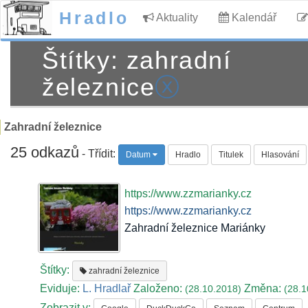
Hradlo
Aktuality
Kalendář
Štítky: zahradní
železnice
ⓧ
Zahradní železnice
25 odkazů
- Třídit:
Datum
Hradlo
Titulek
Hlasování
https://www.zzmarianky.cz
https://www.zzmarianky.cz
Zahradní železnice Mariánky
Štítky:
zahradní železnice
Eviduje:
L. Hradlař
Založeno:
Změna:
(28.10.2018)
(28.1
Zobrazit v: