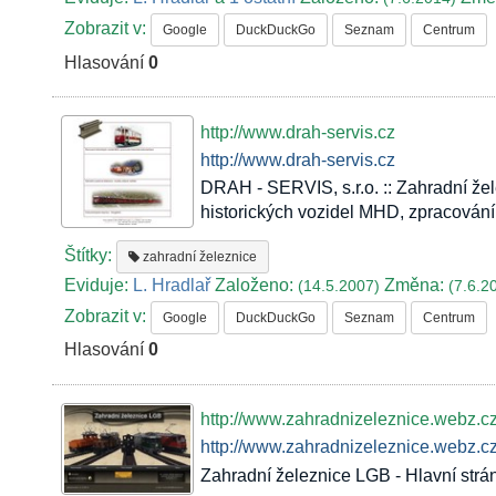
Zobrazit v:
Google
DuckDuckGo
Seznam
Centrum
Hlasování
0
http://www.drah-servis.cz
http://www.drah-servis.cz
DRAH - SERVIS, s.r.o. :: Zahradní že
historických vozidel MHD, zpracován
Štítky:
zahradní železnice
Eviduje:
L. Hradlař
Založeno:
Změna:
(14.5.2007)
(7.6.2
Zobrazit v:
Google
DuckDuckGo
Seznam
Centrum
Hlasování
0
http://www.zahradnizeleznice.webz.c
http://www.zahradnizeleznice.webz.c
Zahradní železnice LGB - Hlavní strá