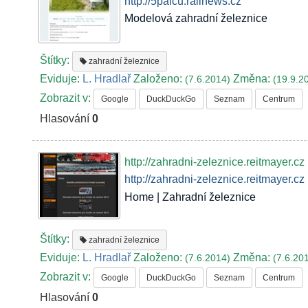
http://5palcu.railnews.cz
Modelová zahradní železnice
Štítky:
zahradní železnice
Eviduje:
L. Hradlař
Založeno:
Změna:
(7.6.2014)
(19.9.2
Zobrazit v:
Google
DuckDuckGo
Seznam
Centrum
Hlasování
0
http://zahradni-zeleznice.reitmayer.cz
http://zahradni-zeleznice.reitmayer.cz
Home | Zahradní železnice
Štítky:
zahradní železnice
Eviduje:
L. Hradlař
Založeno:
Změna:
(7.6.2014)
(7.6.20
Zobrazit v:
Google
DuckDuckGo
Seznam
Centrum
Hlasování
0