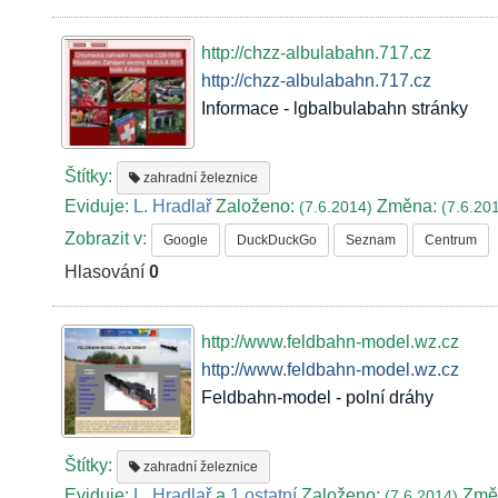
http://chzz-albulabahn.717.cz
http://chzz-albulabahn.717.cz
Informace - lgbalbulabahn stránky
Štítky:
zahradní železnice
Eviduje:
L. Hradlař
Založeno:
Změna:
(7.6.2014)
(7.6.20
Zobrazit v:
Google
DuckDuckGo
Seznam
Centrum
Hlasování
0
http://www.feldbahn-model.wz.cz
http://www.feldbahn-model.wz.cz
Feldbahn-model - polní dráhy
Štítky:
zahradní železnice
Eviduje:
L. Hradlař
a
1 ostatní
Založeno:
Změ
(7.6.2014)