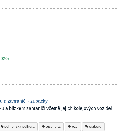
2020)
 a zahraničí - zubačky
u a blízkém zahraničí včetně jejich kolejových vozidel
pohronská polhora
eisenertz
ozd
erzberg