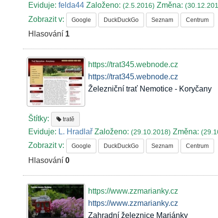
Eviduje:
felda44
Založeno:
Změna:
(2.5.2016)
(30.12.20
Zobrazit v:
Google
DuckDuckGo
Seznam
Centrum
Hlasování
1
https://trat345.webnode.cz
https://trat345.webnode.cz
Železniční trať Nemotice - Koryčany
Štítky:
tratě
Eviduje:
L. Hradlař
Založeno:
Změna:
(29.10.2018)
(29.1
Zobrazit v:
Google
DuckDuckGo
Seznam
Centrum
Hlasování
0
https://www.zzmarianky.cz
https://www.zzmarianky.cz
Zahradní železnice Mariánky