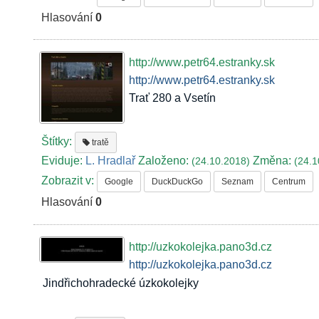
Hlasování
0
http://www.petr64.estranky.sk
http://www.petr64.estranky.sk
Trať 280 a Vsetín
Štítky:
tratě
Eviduje:
L. Hradlař
Založeno:
Změna:
(24.10.2018)
(24.1
Zobrazit v:
Google
DuckDuckGo
Seznam
Centrum
Hlasování
0
http://uzkokolejka.pano3d.cz
http://uzkokolejka.pano3d.cz
Jindřichohradecké úzkokolejky