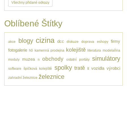
Všechny přidané odkazy
Oblíbené Štítky
cizina
blogy
dcc
firmy
akce
diskuze
doprava
eshopy
kolejiště
fotogalerie
h0
kamenná prodejna
literatura
modelařina
simulátory
obchody
muzea
moduly
n
ostatní
portály
spolky
tratě
vozidla
výrobci
software
špičková kolejiště
tt
železnice
zahradní železnice