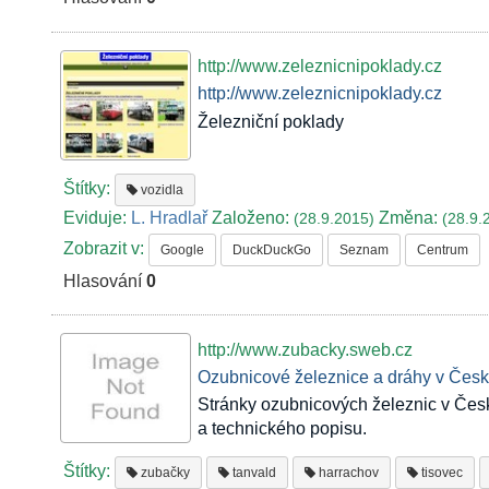
http://www.zeleznicnipoklady.cz
http://www.zeleznicnipoklady.cz
Železniční poklady
Štítky:
vozidla
Eviduje:
L. Hradlař
Založeno:
Změna:
(28.9.2015)
(28.9.
Zobrazit v:
Google
DuckDuckGo
Seznam
Centrum
Hlasování
0
http://www.zubacky.sweb.cz
Ozubnicové železnice a dráhy v Česku
Stránky ozubnicových železnic v Česk
a technického popisu.
Štítky:
zubačky
tanvald
harrachov
tisovec