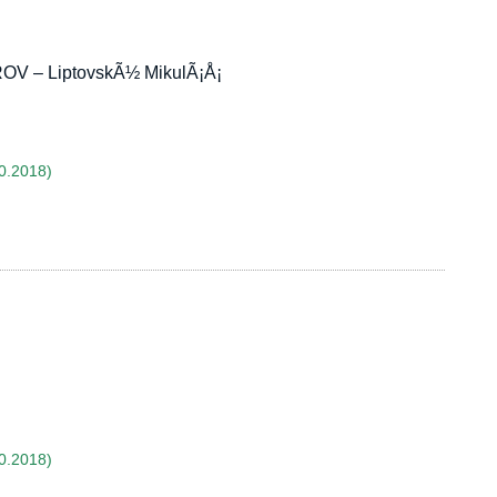
V – LiptovskÃ½ MikulÃ¡Å¡
0.2018)
0.2018)