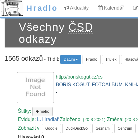
Hradlo
Aktuality
Kalendář
Všechny
ČSD
odkazy
1565 odkazů
- Třídit:
Datum
Hradlo
Titulek
Hlasová
http://boriskogut.cz/cs
BORIS KOGUT. FOTOALBUM. KNIH
-
Štítky:
metro
Eviduje:
L. Hradlař
Založeno:
Změna:
(20.8.2021)
(20.8.
Zobrazit v:
Google
DuckDuckGo
Seznam
Centrum
Hlasování
0