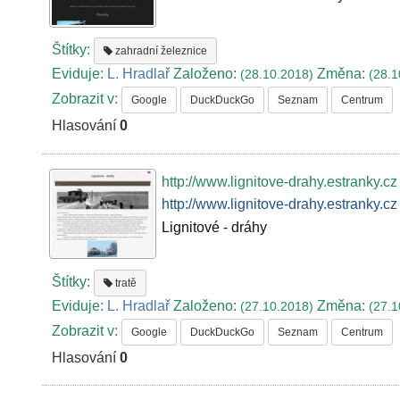
Štítky:
zahradní železnice
Eviduje:
L. Hradlař
Založeno:
Změna:
(28.10.2018)
(28.1
Zobrazit v:
Google
DuckDuckGo
Seznam
Centrum
Hlasování
0
http://www.lignitove-drahy.estranky.cz
http://www.lignitove-drahy.estranky.cz
Lignitové - dráhy
Štítky:
tratě
Eviduje:
L. Hradlař
Založeno:
Změna:
(27.10.2018)
(27.1
Zobrazit v:
Google
DuckDuckGo
Seznam
Centrum
Hlasování
0