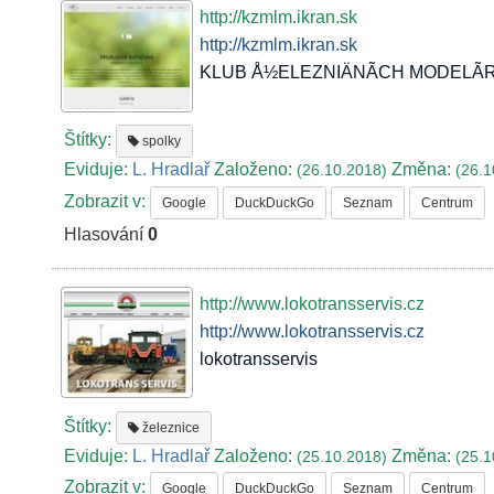
http://kzmlm.ikran.sk
http://kzmlm.ikran.sk
KLUB Å½ELEZNIÄNÃCH MODELÃRO
Štítky:
spolky
Eviduje:
L. Hradlař
Založeno:
Změna:
(26.10.2018)
(26.1
Zobrazit v:
Google
DuckDuckGo
Seznam
Centrum
Hlasování
0
http://www.lokotransservis.cz
http://www.lokotransservis.cz
lokotransservis
Štítky:
železnice
Eviduje:
L. Hradlař
Založeno:
Změna:
(25.10.2018)
(25.1
Zobrazit v:
Google
DuckDuckGo
Seznam
Centrum