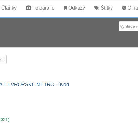
Články
Fotografie
Odkazy
Štítky
O ná
ní
A 1 EVROPSKÉ METRO - úvod
2021)