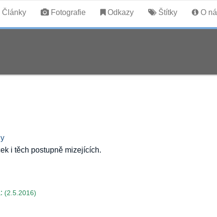
Články
Fotografie
Odkazy
Štítky
O ná
hy
k i těch postupně mizejících.
:
(2.5.2016)