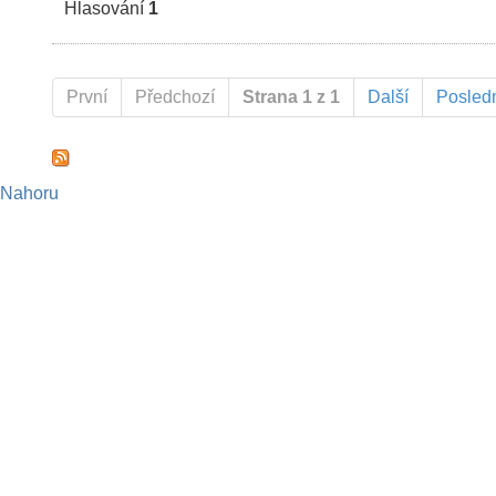
Hlasování
1
První
Předchozí
Strana 1 z 1
Další
Posled
Nahoru