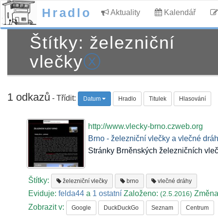
Hradlo
Aktuality
Kalendář
Štítky: železniční
vlečky
ⓧ
1 odkazů
- Třídit:
Datum
Hradlo
Titulek
Hlasování
http://www.vlecky-brno.czweb.org
Brno - železniční vlečky a vlečné drá
Stránky Brněnských železničních vleče
Štítky:
železniční vlečky
brno
vlečné dráhy
Eviduje:
felda44
a
1 ostatní
Založeno:
Změna
(2.5.2016)
Zobrazit v:
Google
DuckDuckGo
Seznam
Centrum