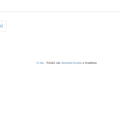
ní
O nás
- Pohání nás
SemanticScuttle
a Hradlobot