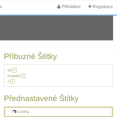
s
Přihlášení
Registrace
Příbuzné Štítky
h0
+
kolejiště
+
n
+
Přednastavené Štítky
Loading ...