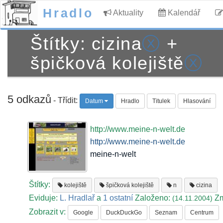
Hradlo
Aktuality
Kalendář
Štítky: cizina
ⓧ
+
špičková kolejiště
ⓧ
5 odkazů
- Třídit:
Datum
Hradlo
Titulek
Hlasování
http://www.meine-n-welt.de
http://www.meine-n-welt.de
meine-n-welt
Štítky:
kolejiště
špičková kolejiště
n
cizina
Eviduje:
L. Hradlař
a
1 ostatní
Založeno:
Z
(14.11.2004)
Zobrazit v:
Google
DuckDuckGo
Seznam
Centrum