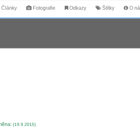
Články
Fotografie
Odkazy
Štítky
O ná
měna:
(19.9.2015)