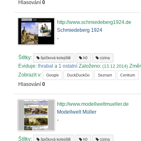
Hlasování
0
http://www.schmiedeberg1924.de
Schmiedeberg 1924
-
Štítky:
špičková kolejiště
h0
cizina
Eviduje:
lhrabal
a
1 ostatní
Založeno:
Změ
(13.12.2014)
Zobrazit v:
Google
DuckDuckGo
Seznam
Centrum
Hlasování
0
http://www.modellweltmueller.de
Modellwelt Müller
-
Štítky:
špičková kolejiště
h0
cizina