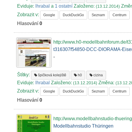
Eviduje:
lhrabal
a
1 ostatní
Založeno:
Změ
(13.12.2014)
Zobrazit v:
Google
DuckDuckGo
Seznam
Centrum
Hlasování
0
http://www.h0-modellbahnforum.de/t
t316307f54850-DCC-DIORAMA-Eisen
-
Štítky:
špičková kolejiště
h0
cizina
Eviduje:
lhrabal
Založeno:
Změna:
(13.12.2014)
(13.12.2
Zobrazit v:
Google
DuckDuckGo
Seznam
Centrum
Hlasování
0
http://www.modellbahnstudio-thuerin
Modellbahnstudio Thüringen