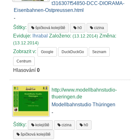
t316307f54850-DCC-DIORAMA-
Eisenbahnen-Ostpreussen.html
-
Štítky:
špičková kolejiště
h0
cizina
Eviduje:
lhrabal
Založeno:
Změna:
(13.12.2014)
(13.12.2014)
Zobrazit v:
Google
DuckDuckGo
Seznam
Centrum
Hlasování
0
http://www.modellbahnstudio-
thueringen.de
Modellbahnstudio Thüringen
-
Štítky:
kolejiště
cizina
h0
špičková kolejiště