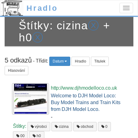
Hradlo
Togg
navig
Štítky: cizina
ⓧ
+
h0
ⓧ
5 odkazů
- Třídit:
Datum
Hradlo
Titulek
Hlasování
http://www.djhmodelloco.co.uk
Welcome to DJH Model Loco:
Buy Model Trains and Train Kits
from DJH Model Loco.
-
Štítky:
výrobci
cizina
obchod
0
00
h0