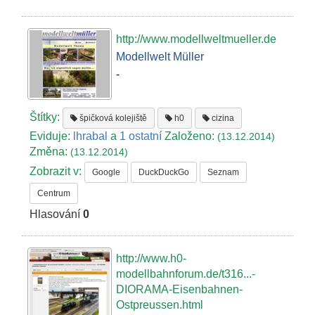
http://www.modellweltmueller.de
Modellwelt Müller
-
Štítky:
špičková kolejiště
h0
cizina
Eviduje:
lhrabal
a
1 ostatní
Založeno:
(13.12.2014)
Změna:
(13.12.2014)
Zobrazit v:
Google
DuckDuckGo
Seznam
Centrum
Hlasování
0
http://www.h0-
modellbahnforum.de/t316...-
DIORAMA-Eisenbahnen-
Ostpreussen.html