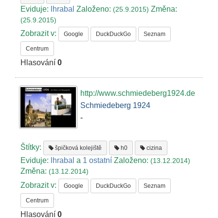
Eviduje:
lhrabal
Založeno:
Změna:
(25.9.2015)
(25.9.2015)
Zobrazit v:
Google
DuckDuckGo
Seznam
Centrum
Hlasování
0
http://www.schmiedeberg1924.de
Schmiedeberg 1924
-
Štítky:
špičková kolejiště
h0
cizina
Eviduje:
lhrabal
a
1 ostatní
Založeno:
(13.12.2014)
Změna:
(13.12.2014)
Zobrazit v:
Google
DuckDuckGo
Seznam
Centrum
Hlasování
0