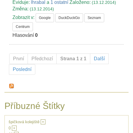
Eviduje:
lhrabal
a
1 ostatní
Založeno:
(13.12.2014)
Změna:
(13.12.2014)
Zobrazit v:
Google
DuckDuckGo
Seznam
Centrum
Hlasování
0
První
Předchozí
Strana 1 z 1
Další
Poslední
Příbuzné Štítky
špičková kolejiště
+
0
+