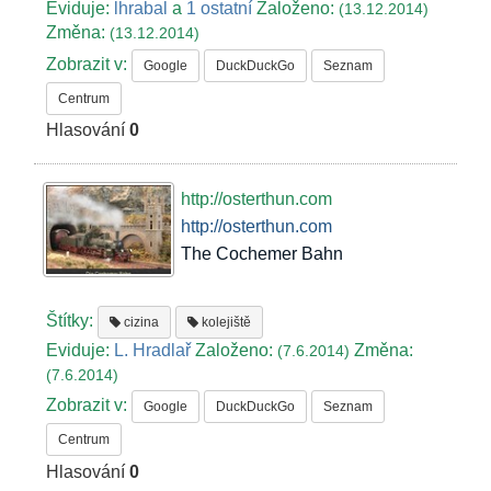
Eviduje:
lhrabal
a
1 ostatní
Založeno:
(13.12.2014)
Změna:
(13.12.2014)
Zobrazit v:
Google
DuckDuckGo
Seznam
Centrum
Hlasování
0
http://osterthun.com
http://osterthun.com
The Cochemer Bahn
Štítky:
cizina
kolejiště
Eviduje:
L. Hradlař
Založeno:
Změna:
(7.6.2014)
(7.6.2014)
Zobrazit v:
Google
DuckDuckGo
Seznam
Centrum
Hlasování
0