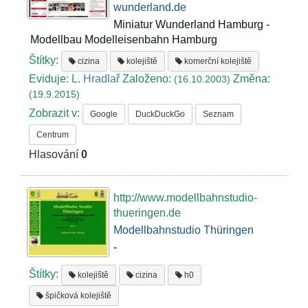
wunderland.de
Miniatur Wunderland Hamburg -
Modellbau Modelleisenbahn Hamburg
Štítky:
cizina
kolejiště
komerční kolejiště
Eviduje:
L. Hradlař
Založeno:
Změna:
(16.10.2003)
(19.9.2015)
Zobrazit v:
Google
DuckDuckGo
Seznam
Centrum
Hlasování
0
http://www.modellbahnstudio-
thueringen.de
Modellbahnstudio Thüringen
-
Štítky:
kolejiště
cizina
h0
špičková kolejiště