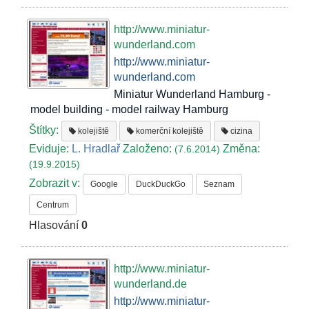
http://www.miniatur-
wunderland.com
http://www.miniatur-
wunderland.com
Miniatur Wunderland Hamburg -
model building - model railway Hamburg
Štítky:
kolejiště
komerční kolejiště
cizina
Eviduje:
L. Hradlař
Založeno:
Změna:
(7.6.2014)
(19.9.2015)
Zobrazit v:
Google
DuckDuckGo
Seznam
Centrum
Hlasování
0
http://www.miniatur-
wunderland.de
http://www.miniatur-