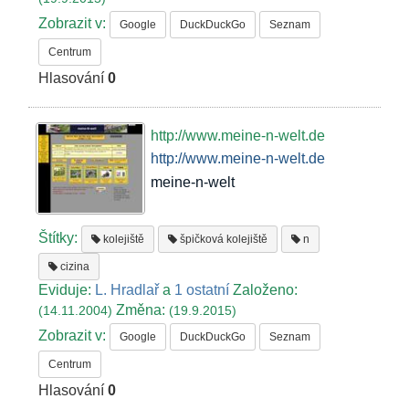
Zobrazit v:
Google
DuckDuckGo
Seznam
Centrum
Hlasování
0
http://www.meine-n-welt.de
http://www.meine-n-welt.de
meine-n-welt
Štítky:
kolejiště
špičková kolejiště
n
cizina
Eviduje:
L. Hradlař
a
1 ostatní
Založeno:
Změna:
(14.11.2004)
(19.9.2015)
Zobrazit v:
Google
DuckDuckGo
Seznam
Centrum
Hlasování
0