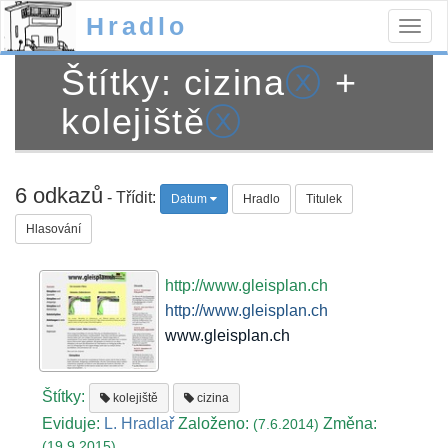
Hradlo
Togg
navig
Štítky: cizina
ⓧ
+
kolejiště
ⓧ
6 odkazů
- Třídit:
Datum
Hradlo
Titulek
Hlasování
http://www.gleisplan.ch
http://www.gleisplan.ch
www.gleisplan.ch
Štítky:
kolejiště
cizina
Eviduje:
L. Hradlař
Založeno:
Změna:
(7.6.2014)
(19.9.2015)