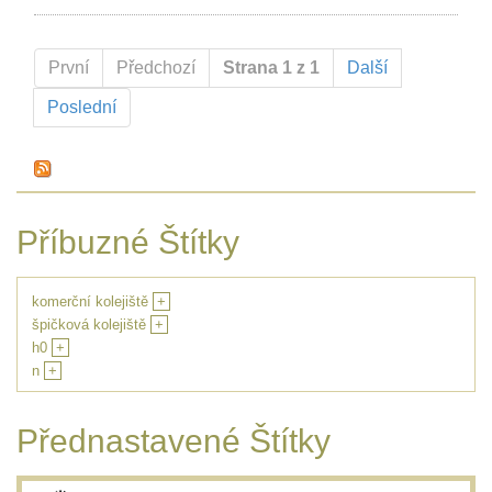
První
Předchozí
Strana 1 z 1
Další
Poslední
Příbuzné Štítky
komerční kolejiště
+
špičková kolejiště
+
h0
+
n
+
Přednastavené Štítky