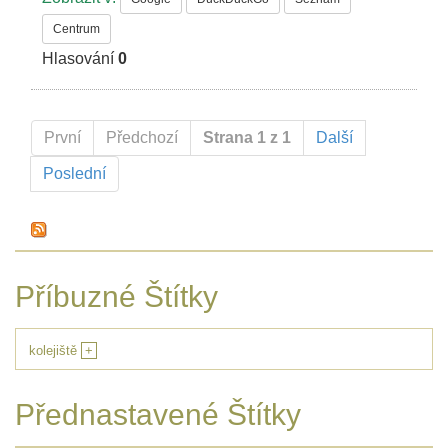
Centrum
Hlasování
0
První
Předchozí
Strana 1 z 1
Další
Poslední
Příbuzné Štítky
kolejiště
+
Přednastavené Štítky