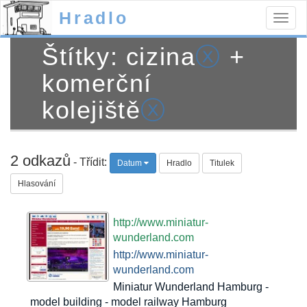
Hradlo
Togg
navig
Štítky: cizina
ⓧ
+
komerční
kolejiště
ⓧ
2 odkazů
- Třídit:
Datum
Hradlo
Titulek
Hlasování
http://www.miniatur-
wunderland.com
http://www.miniatur-
wunderland.com
Miniatur Wunderland Hamburg -
model building - model railway Hamburg