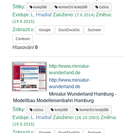
Štítky:
kolejiště
komerční kolejiště
cizina
Eviduje:
L. Hradlař
Založeno:
Změna:
(7.6.2014)
(19.9.2015)
Zobrazit v:
Google
DuckDuckGo
Seznam
Centrum
Hlasování
0
http://www.miniatur-
wunderland.de
http://www.miniatur-
wunderland.de
Miniatur Wunderland Hamburg -
Modellbau Modelleisenbahn Hamburg
Štítky:
cizina
kolejiště
komerční kolejiště
Eviduje:
L. Hradlař
Založeno:
Změna:
(16.10.2003)
(19.9.2015)
Zobrazit v:
Google
DuckDuckGo
Seznam