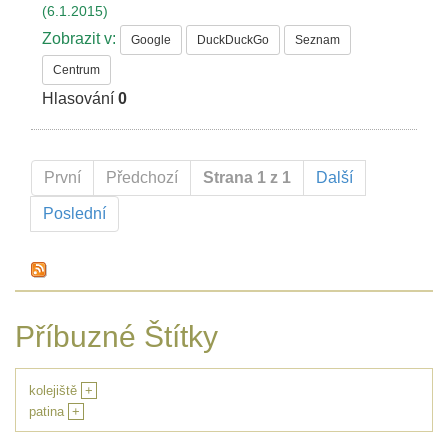
(6.1.2015)
Zobrazit v:
Google
DuckDuckGo
Seznam
Centrum
Hlasování
0
První
Předchozí
Strana 1 z 1
Další
Poslední
Příbuzné Štítky
kolejiště
+
patina
+