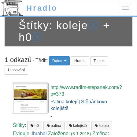
Hradlo
Togg
navig
Štítky: koleje
ⓧ
+
h0
ⓧ
1 odkazů
- Třídit:
Datum
Hradlo
Titulek
Hlasování
http://www.radim-stepanek.com/?
p=373
Patina kolejí | Štěpánkovo
kolejiště
-
Štítky:
h0
patina
kolejiště
koleje
Eviduje:
lhrabal
Založeno:
Změna:
(6.1.2015)