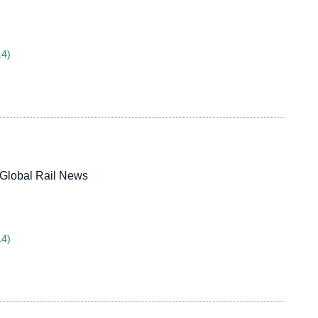
14)
t Global Rail News
14)