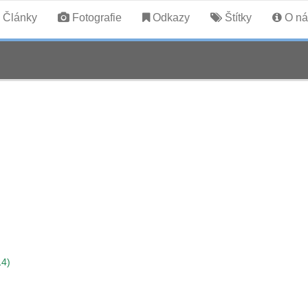
Články
Fotografie
Odkazy
Štítky
O ná
14)