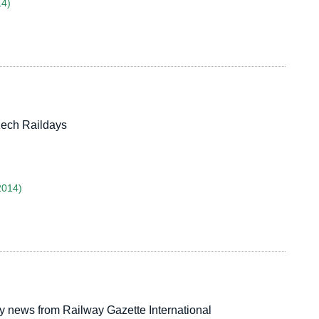
14)
Czech Raildays
2014)
gy news from Railway Gazette International