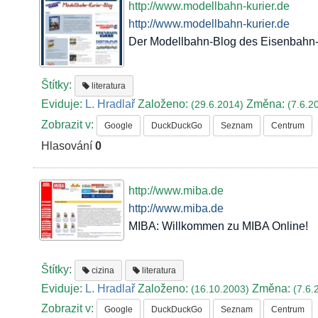
http://www.modellbahn-kurier.de
http://www.modellbahn-kurier.de
Der Modellbahn-Blog des Eisenbahn-K
Štítky:
literatura
Eviduje:
L. Hradlař
Založeno:
Změna:
(29.6.2014)
(7.6.2
Zobrazit v:
Google
DuckDuckGo
Seznam
Centrum
Hlasování
0
http://www.miba.de
http://www.miba.de
MIBA: Willkommen zu MIBA Online!
Štítky:
cizina
literatura
Eviduje:
L. Hradlař
Založeno:
Změna:
(16.10.2003)
(7.6.
Zobrazit v:
Google
DuckDuckGo
Seznam
Centrum