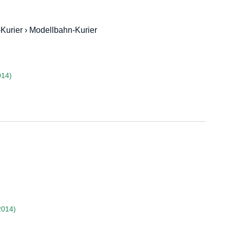
urier › Modellbahn-Kurier
014)
2014)