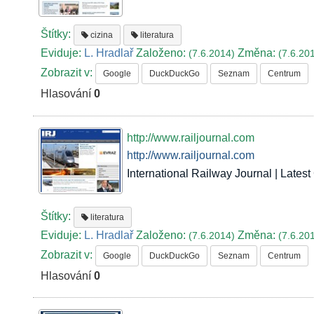
Štítky:
cizina
literatura
Eviduje:
L. Hradlař
Založeno:
Změna:
(7.6.2014)
(7.6.20
Zobrazit v:
Google
DuckDuckGo
Seznam
Centrum
Hlasování
0
http://www.railjournal.com
http://www.railjournal.com
International Railway Journal | Lates
Štítky:
literatura
Eviduje:
L. Hradlař
Založeno:
Změna:
(7.6.2014)
(7.6.20
Zobrazit v:
Google
DuckDuckGo
Seznam
Centrum
Hlasování
0