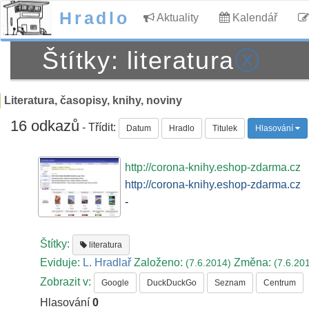
Hradlo
Aktuality
Kalendář
Štítky: literatura
ⓧ
Literatura, časopisy, knihy, noviny
16 odkazů
- Třídit:
Datum
Hradlo
Titulek
Hlasování
http://corona-knihy.eshop-zdarma.cz
http://corona-knihy.eshop-zdarma.cz
-
Štítky:
literatura
Eviduje:
L. Hradlař
Založeno:
Změna:
(7.6.2014)
(7.6.20
Zobrazit v:
Google
DuckDuckGo
Seznam
Centrum
Hlasování
0