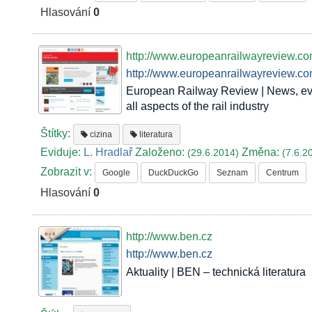
Hlasování
0
http://www.europeanrailwayreview.c
http://www.europeanrailwayreview.c
European Railway Review | News, eve
all aspects of the rail industry
Štítky:
cizina
literatura
Eviduje:
L. Hradlař
Založeno:
Změna:
(29.6.2014)
(7.6.2
Zobrazit v:
Google
DuckDuckGo
Seznam
Centrum
Hlasování
0
http://www.ben.cz
http://www.ben.cz
Aktuality | BEN – technická literatura