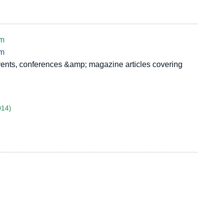
om
om
nts, conferences &amp; magazine articles covering
014)