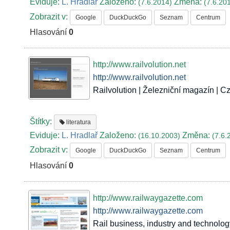
Eviduje:
L. Hradlař
Založeno:
Změna:
(7.6.2014)
(7.6.20
Zobrazit v:
Google
DuckDuckGo
Seznam
Centrum
Hlasování
0
http://www.railvolution.net
http://www.railvolution.net
Railvolution | Železniční magazín | 
Štítky:
literatura
Eviduje:
L. Hradlař
Založeno:
Změna:
(16.10.2003)
(7.6.
Zobrazit v:
Google
DuckDuckGo
Seznam
Centrum
Hlasování
0
http://www.railwaygazette.com
http://www.railwaygazette.com
Rail business, industry and technolo