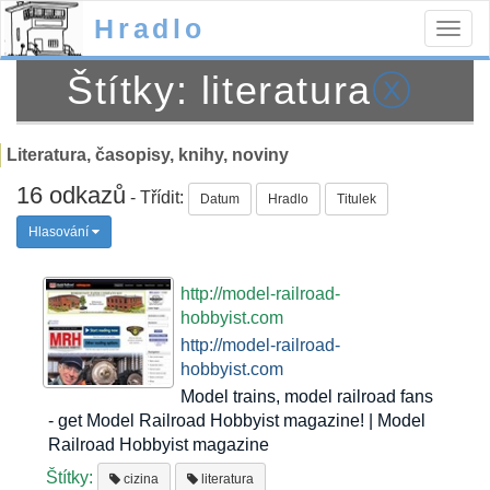
Hradlo
Togg
navig
Štítky: literatura
ⓧ
Literatura, časopisy, knihy, noviny
16 odkazů
- Třídit:
Datum
Hradlo
Titulek
Hlasování
http://model-railroad-
hobbyist.com
http://model-railroad-
hobbyist.com
Model trains, model railroad fans
- get Model Railroad Hobbyist magazine! | Model
Railroad Hobbyist magazine
Štítky:
cizina
literatura