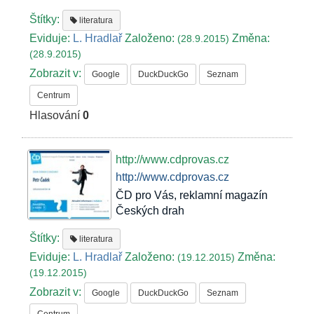
Štítky:
literatura
Eviduje:
L. Hradlař
Založeno:
Změna:
(28.9.2015)
(28.9.2015)
Zobrazit v:
Google
DuckDuckGo
Seznam
Centrum
Hlasování
0
http://www.cdprovas.cz
http://www.cdprovas.cz
ČD pro Vás, reklamní magazín
Českých drah
Štítky:
literatura
Eviduje:
L. Hradlař
Založeno:
Změna:
(19.12.2015)
(19.12.2015)
Zobrazit v:
Google
DuckDuckGo
Seznam
Centrum