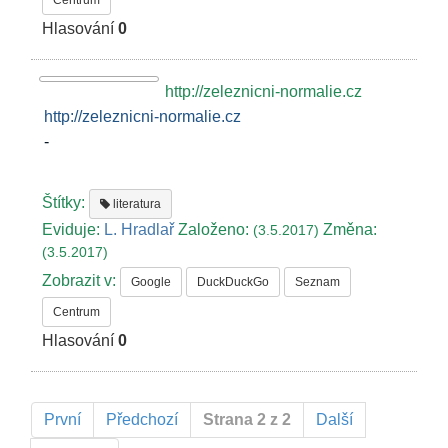
Hlasování
0
http://zeleznicni-normalie.cz
http://zeleznicni-normalie.cz
-
Štítky:
literatura
Eviduje:
L. Hradlař
Založeno:
Změna:
(3.5.2017)
(3.5.2017)
Zobrazit v:
Google
DuckDuckGo
Seznam
Centrum
Hlasování
0
První
Předchozí
Strana 2 z 2
Další