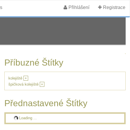
s
Přihlášení
Registrace
Příbuzné Štítky
kolejiště
+
špičková kolejiště
+
Přednastavené Štítky
Loading ...