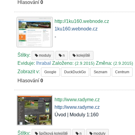
Hlasování
0
http://1ku160.webnode.cz
1ku160.webnode.cz
-
Štítky:
moduly
n
kolejiště
Eviduje:
lhrabal
Založeno:
Změna:
(2.9.2015)
(2.9.2015)
Zobrazit v:
Google
DuckDuckGo
Seznam
Centrum
Hlasování
0
http://www.radyme.cz
http://www.radyme.cz
Úvod | Moduly 1:160
Štítky:
špičková kolejiště
n
moduly