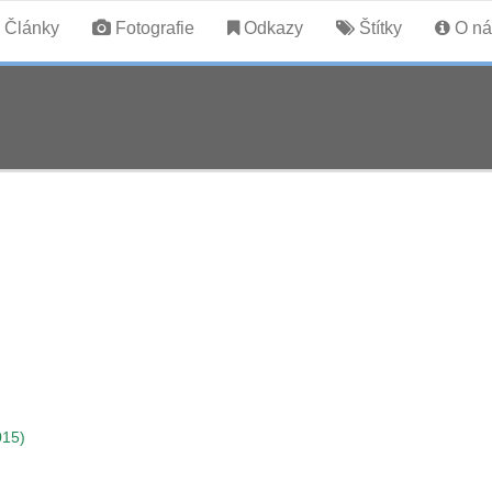
Články
Fotografie
Odkazy
Štítky
O ná
015)