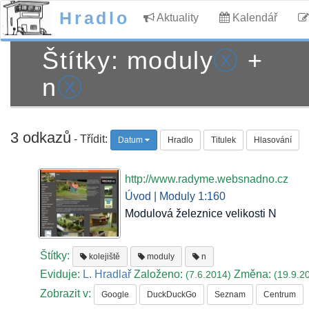
Hradlo
Aktuality
Kalendář
Štítky: moduly
ⓧ
+
n
ⓧ
3 odkazů
- Třídit:
Datum
Hradlo
Titulek
Hlasování
http://www.radyme.websnadno.cz
Úvod | Moduly 1:160
Modulová železnice velikosti N
Štítky:
kolejiště
moduly
n
Eviduje:
L. Hradlař
Založeno:
Změna:
(7.6.2014)
(19.9.2
Zobrazit v:
Google
DuckDuckGo
Seznam
Centrum