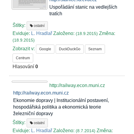
Uspořádání stanic na vedlejších
tratích
Štítky:
ostatní
Eviduje:
L. Hradlař
Založeno:
Změna:
(18.9.2015)
(18.9.2015)
Zobrazit v:
Google
DuckDuckGo
Seznam
Centrum
Hlasování
0
http://railway.econ.muni.cz
http://railway.econ.muni.cz
Ekonomie dopravy | Institucionální postavení,
hospodářská politika a ekonomická teorie
železniční dopravy
Štítky:
ostatní
Eviduje:
L. Hradlař
Založeno:
Změna:
(8.7.2014)