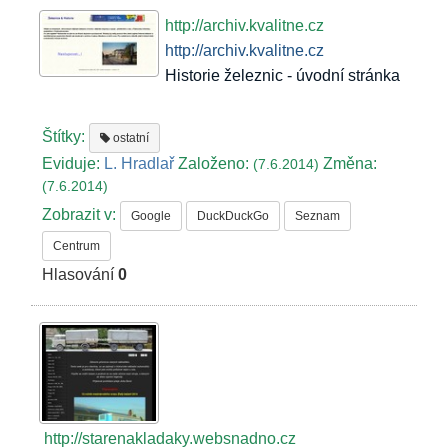
http://archiv.kvalitne.cz
http://archiv.kvalitne.cz
Historie železnic - úvodní stránka
Štítky:
ostatní
Eviduje:
L. Hradlař
Založeno:
Změna:
(7.6.2014)
(7.6.2014)
Zobrazit v:
Google
DuckDuckGo
Seznam
Centrum
Hlasování
0
http://starenakladaky.websnadno.cz