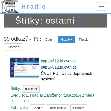
Hradlo
Togg
navig
Štítky: ostatní
ⓧ
39 odkazů
- Třídit:
Datum
Hradlo
Titulek
Hlasování
http://k612.fd.cvut.cz
http://k612.fd.cvut.cz
ČVUT FD | Ústav dopravních
systémů
Štítky:
ostatní
Eviduje:
L. Hradlař
Založeno:
Změna:
(18.9.2015)
(18.9.2015)
Zobrazit v:
Google
DuckDuckGo
Seznam