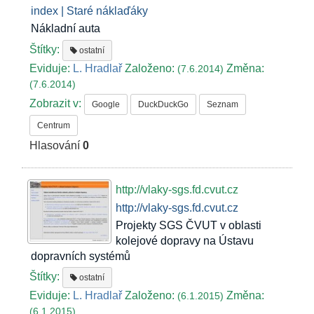
index | Staré náklaďáky
Nákladní auta
Štítky:
ostatní
Eviduje:
L. Hradlař
Založeno:
Změna:
(7.6.2014)
(7.6.2014)
Zobrazit v:
Google
DuckDuckGo
Seznam
Centrum
Hlasování
0
http://vlaky-sgs.fd.cvut.cz
http://vlaky-sgs.fd.cvut.cz
Projekty SGS ČVUT v oblasti
kolejové dopravy na Ústavu
dopravních systémů
Štítky:
ostatní
Eviduje:
L. Hradlař
Založeno:
Změna:
(6.1.2015)
(6.1.2015)