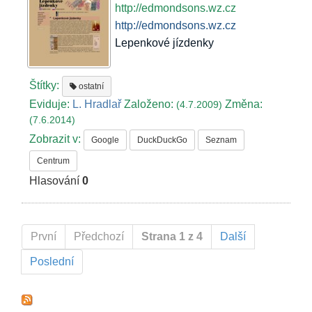
http://edmondsons.wz.cz
http://edmondsons.wz.cz
Lepenkové jízdenky
Štítky:
ostatní
Eviduje:
L. Hradlař
Založeno:
Změna:
(4.7.2009)
(7.6.2014)
Zobrazit v:
Google
DuckDuckGo
Seznam
Centrum
Hlasování
0
První
Předchozí
Strana 1 z 4
Další
Poslední