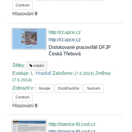
Centrum
Hlasování
0
http://ct.upce.cz
http://ct.upce.cz
Dislokované pracoviště DFJP
Česká Třebová
Štítky:
ostatní
Eviduje:
L. Hradlař
Založeno:
Změna:
(7.6.2014)
(7.6.2014)
Zobrazit v:
Google
DuckDuckGo
Seznam
Centrum
Hlasování
0
http://stanice.fd.cvut.cz
http://stanice.fd.cvut.cz