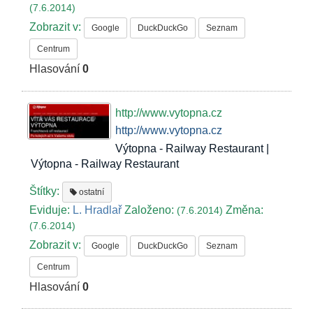
(7.6.2014)
Zobrazit v:
Google
DuckDuckGo
Seznam
Centrum
Hlasování
0
http://www.vytopna.cz
http://www.vytopna.cz
Výtopna - Railway Restaurant |
Výtopna - Railway Restaurant
Štítky:
ostatní
Eviduje:
L. Hradlař
Založeno:
Změna:
(7.6.2014)
(7.6.2014)
Zobrazit v:
Google
DuckDuckGo
Seznam
Centrum
Hlasování
0