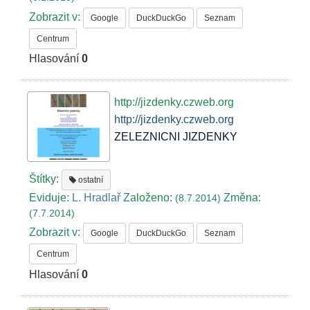
Zobrazit v:
Google
DuckDuckGo
Seznam
Centrum
Hlasování
0
http://jizdenky.czweb.org
http://jizdenky.czweb.org
ZELEZNICNI JIZDENKY
Štítky:
ostatní
Eviduje:
L. Hradlař
Založeno:
Změna:
(8.7.2014)
(7.7.2014)
Zobrazit v:
Google
DuckDuckGo
Seznam
Centrum
Hlasování
0