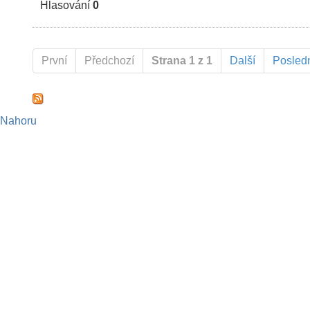
Hlasování
0
První
Předchozí
Strana 1 z 1
Další
Posled
Nahoru