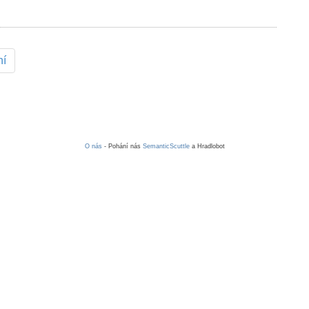
ní
O nás
- Pohání nás
SemanticScuttle
a Hradlobot