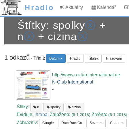
Hradlo
Aktuality
Kalendář
Štítky: spolky
ⓧ
+
n
ⓧ
+ cizina
ⓧ
1 odkazů
- Třídit:
Datum
Hradlo
Titulek
Hlasování
http://www.n-club-international.de
N-Club International
-
Štítky:
n
spolky
cizina
Eviduje:
lhrabal
Založeno:
Změna:
(6.1.2015)
(6.1.2015)
Zobrazit v:
Google
DuckDuckGo
Seznam
Centrum