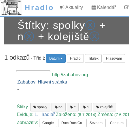
Hradlo
Aktuality
Kalendář
Štítky: spolky
ⓧ
+
n
ⓧ
+ kolejiště
ⓧ
1 odkazů
- Třídit:
Datum
Hradlo
Titulek
Hlasování
http://zababov.org
Zababov: Hlavní stránka
-
Štítky:
spolky
ho
tt
n
kolejiště
Eviduje:
L. Hradlař
Založeno:
Změna:
(8.7.2014)
(7.6.20
Zobrazit v:
Google
DuckDuckGo
Seznam
Centrum