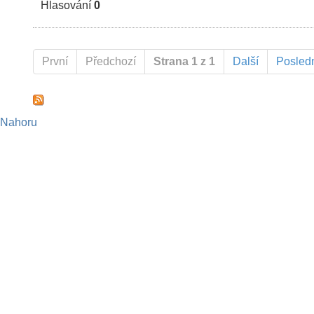
Hlasování
0
První
Předchozí
Strana 1 z 1
Další
Posled
Nahoru