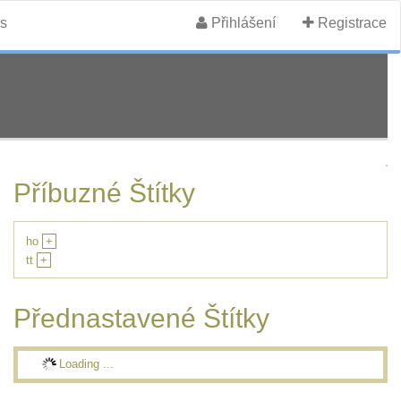
s
Přihlášení
Registrace
Příbuzné Štítky
ho
+
tt
+
Přednastavené Štítky
Loading ...