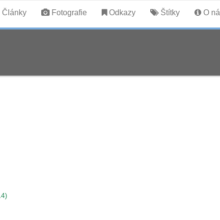
Články
Fotografie
Odkazy
Štítky
O ná
14)