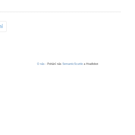
ní
O nás
- Pohání nás
SemanticScuttle
a Hradlobot