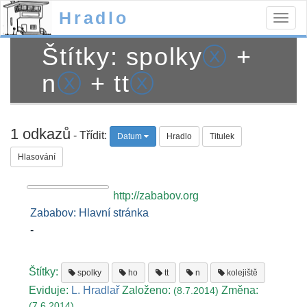
Hradlo
Togg
navig
Štítky: spolky
ⓧ
+
n
ⓧ
+ tt
ⓧ
1 odkazů
- Třídit:
Datum
Hradlo
Titulek
Hlasování
http://zababov.org
Zababov: Hlavní stránka
-
Štítky:
spolky
ho
tt
n
kolejiště
Eviduje:
L. Hradlař
Založeno:
Změna:
(8.7.2014)
(7.6.2014)