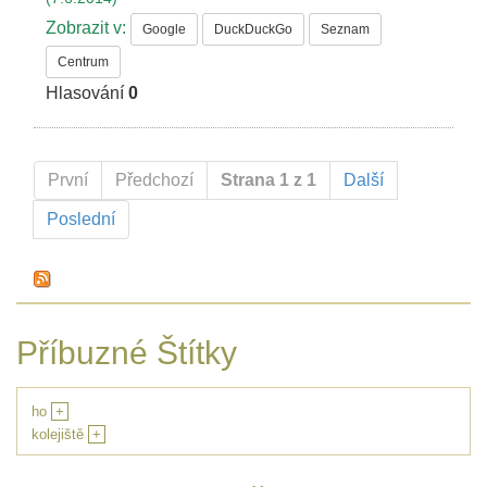
Zobrazit v:
Google
DuckDuckGo
Seznam
Centrum
Hlasování
0
První
Předchozí
Strana 1 z 1
Další
Poslední
Příbuzné Štítky
ho
+
kolejiště
+