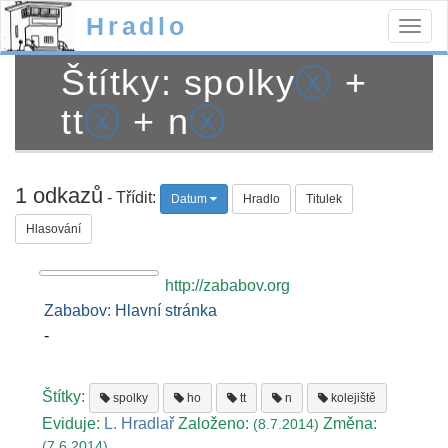
Hradlo
Togg
navig
Štítky: spolky
ⓧ
+
tt
ⓧ
+ n
ⓧ
1 odkazů
- Třídit:
Datum
Hradlo
Titulek
Hlasování
http://zababov.org
Zababov: Hlavní stránka
-
Štítky:
spolky
ho
tt
n
kolejiště
Eviduje:
L. Hradlař
Založeno:
Změna:
(8.7.2014)
(7.6.2014)