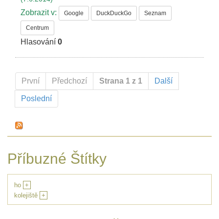
Zobrazit v:
Google
DuckDuckGo
Seznam
Centrum
Hlasování
0
První
Předchozí
Strana 1 z 1
Další
Poslední
Příbuzné Štítky
ho
+
kolejiště
+