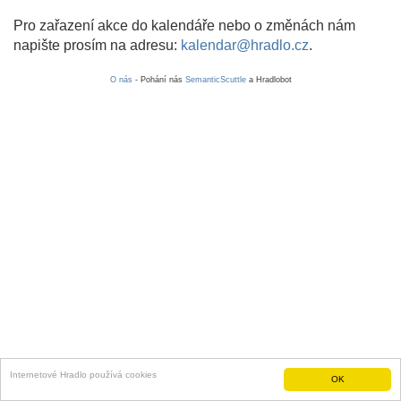
Pro zařazení akce do kalendáře nebo o změnách nám
napište prosím na adresu:
kalendar@hradlo.cz
.
O nás
- Pohání nás
SemanticScuttle
a Hradlobot
Internetové Hradlo používá cookies
OK