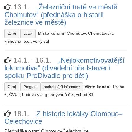
13.1.
„Železniční tratě ve městě
Chomutov“ (přednáška o historii
železnice ve městě)
Místo konání:
Chomutov, Chomutovská
Zdroj
Leták
knihovna, p.o., velký sál
14.1. - 16.1.
„Nejlokomotivovatější
lokomotiva“ (divadelní představení
spolku ProDivadlo pro děti)
Místo konání:
Praha
Zdroj
Program
podrobnější informace
6, ČVUT, budova v Jug.partyzánů č.3, vchod B1
18.1.
Z historie lokálky Olomouc–
Čelechovice
Přednáška o trati Olomouc–Čelechovice.