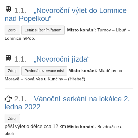
train
1.1.
„Novoroční výlet do Lomnice
nad Popelkou“
Místo konání:
Turnov – Libuň –
Zdroj
Leták s jízdním řádem
Lomnice n/Pop.
train
1.1.
„Novoroční jízda“
Místo konání:
Mladějov na
Zdroj
Povinná rezervace míst
Moravě – Nová Ves u Kunčiny – (Hřebeč)
2.1.
Vánoční serkání na lokálce 2.
ledna 2022
Zdroj
pěší výlet o délce cca 12 km
Místo konání:
Bezdružice a
okolí