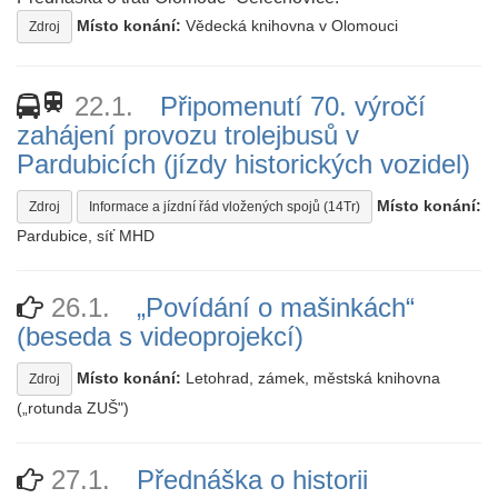
Místo konání:
Vědecká knihovna v Olomouci
Zdroj
train
22.1.
Připomenutí 70. výročí
zahájení provozu trolejbusů v
Pardubicích (jízdy historických vozidel)
Místo konání:
Zdroj
Informace a jízdní řád vložených spojů (14Tr)
Pardubice, síť MHD
26.1.
„Povídání o mašinkách“
(beseda s videoprojekcí)
Místo konání:
Letohrad, zámek, městská knihovna
Zdroj
(„rotunda ZUŠ")
27.1.
Přednáška o historii