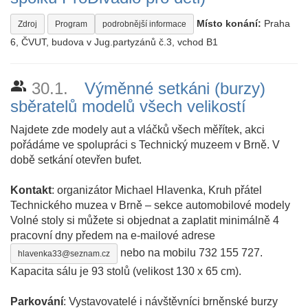
Místo konání:
Praha
Zdroj
Program
podrobnější informace
6, ČVUT, budova v Jug.partyzánů č.3, vchod B1
people_alt
30.1.
Výměnné setkáni (burzy)
sběratelů modelů všech velikostí
Najdete zde modely aut a vláčků všech měřítek, akci
pořádáme ve spolupráci s Technický muzeem v Brně. V
době setkání otevřen bufet.
Kontakt
: organizátor Michael Hlavenka, Kruh přátel
Technického muzea v Brně – sekce automobilové modely
Volné stoly si můžete si objednat a zaplatit minimálně 4
pracovní dny předem na e-mailové adrese
nebo na mobilu 732 155 727.
hlavenka33@seznam.cz
Kapacita sálu je 93 stolů (velikost 130 x 65 cm).
Parkování
: Vystavovatelé i návštěvníci brněnské burzy