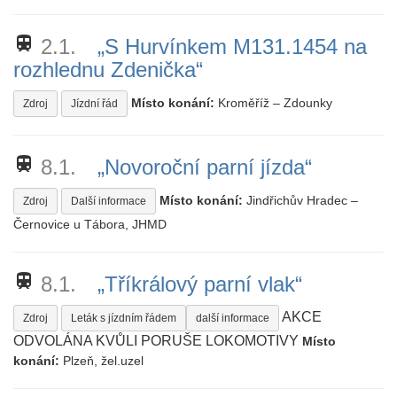
train
2.1.
„S Hurvínkem M131.1454 na
rozhlednu Zdenička“
Místo konání:
Kroměříž – Zdounky
Zdroj
Jízdní řád
train
8.1.
„Novoroční parní jízda“
Místo konání:
Jindřichův Hradec –
Zdroj
Další informace
Černovice u Tábora, JHMD
train
8.1.
„Tříkrálový parní vlak“
AKCE
Zdroj
Leták s jízdním řádem
další informace
ODVOLÁNA KVŮLI PORUŠE LOKOMOTIVY
Místo
konání:
Plzeň, žel.uzel