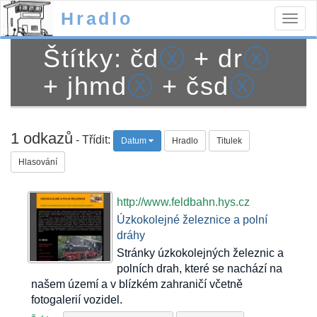
Hradlo
Togg
navig
Štítky: čd
ⓧ
+ dr
ⓧ
+ jhmd
ⓧ
+ čsd
ⓧ
1 odkazů
- Třídit:
Datum
Hradlo
Titulek
Hlasování
http://www.feldbahn.hys.cz
Úzkokolejné železnice a polní
dráhy
Stránky úzkokolejných železnic a
polních drah, které se nachází na
našem území a v blízkém zahraničí včetně
fotogalerií vozidel.