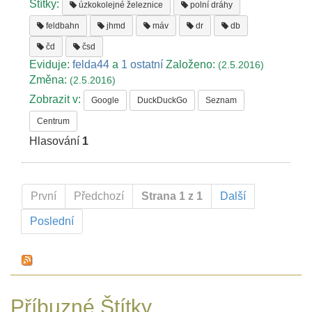
Štítky:
úzkokolejné železnice
polní dráhy
feldbahn
jhmd
máv
dr
db
čd
čsd
Eviduje:
felda44
a
1 ostatní
Založeno:
(2.5.2016)
Změna:
(2.5.2016)
Zobrazit v:
Google
DuckDuckGo
Seznam
Centrum
Hlasování
1
První
Předchozí
Strana 1 z 1
Další
Poslední
Příbuzné Štítky