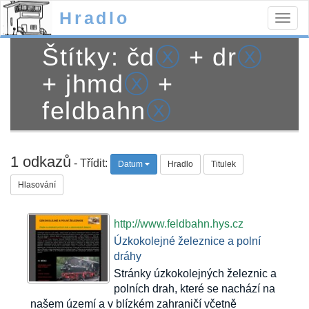
Hradlo
Togg
navig
Štítky: čd
ⓧ
+ dr
ⓧ
+ jhmd
ⓧ
+
feldbahn
ⓧ
1 odkazů
- Třídit:
Datum
Hradlo
Titulek
Hlasování
http://www.feldbahn.hys.cz
Úzkokolejné železnice a polní
dráhy
Stránky úzkokolejných železnic a
polních drah, které se nachází na
našem území a v blízkém zahraničí včetně