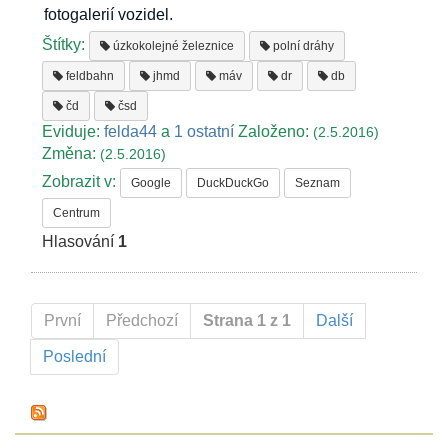
fotogalerií vozidel.
Štítky:
úzkokolejné železnice
polní dráhy
feldbahn
jhmd
máv
dr
db
čd
čsd
Eviduje:
felda44
a
1 ostatní
Založeno:
(2.5.2016)
Změna:
(2.5.2016)
Zobrazit v:
Google
DuckDuckGo
Seznam
Centrum
Hlasování
1
První
Předchozí
Strana 1 z 1
Další
Poslední