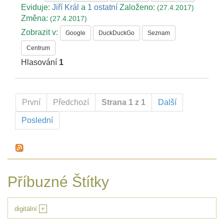
Eviduje:
Jiří Král
a
1 ostatní
Založeno:
(27.4.2017)
Změna:
(27.4.2017)
Zobrazit v:
Google
DuckDuckGo
Seznam
Centrum
Hlasování
1
První
Předchozí
Strana 1 z 1
Další
Poslední
Příbuzné Štítky
digitální
+