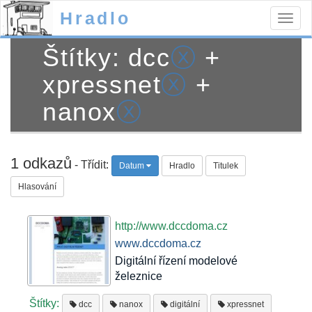
Hradlo
Togg
navig
Štítky: dcc
ⓧ
+
xpressnet
ⓧ
+
nanox
ⓧ
1 odkazů
- Třídit:
Datum
Hradlo
Titulek
Hlasování
http://www.dccdoma.cz
www.dccdoma.cz
Digitální řízení modelové
železnice
Štítky:
dcc
nanox
digitální
xpressnet