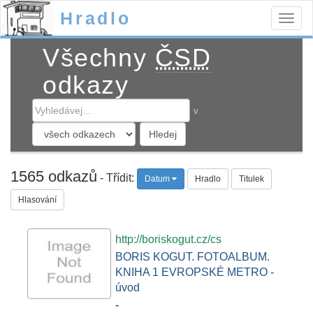
Hradlo
Togg
navig
Všechny
ČSD
odkazy
v
1565 odkazů
- Třídit:
Datum
Hradlo
Titulek
Hlasování
http://boriskogut.cz/cs
BORIS KOGUT. FOTOALBUM.
KNIHA 1 EVROPSKÉ METRO -
úvod
-