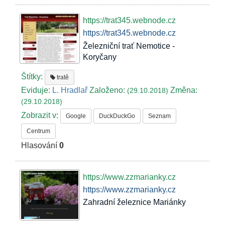
https://trat345.webnode.cz
https://trat345.webnode.cz
Železniční trať Nemotice -
Koryčany
Štítky:
tratě
Eviduje:
L. Hradlař
Založeno:
Změna:
(29.10.2018)
(29.10.2018)
Zobrazit v:
Google
DuckDuckGo
Seznam
Centrum
Hlasování
0
https://www.zzmarianky.cz
https://www.zzmarianky.cz
Zahradní železnice Mariánky