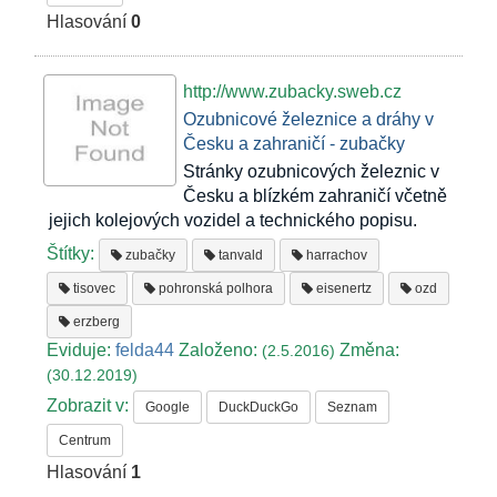
Hlasování
0
http://www.zubacky.sweb.cz
Ozubnicové železnice a dráhy v
Česku a zahraničí - zubačky
Stránky ozubnicových železnic v
Česku a blízkém zahraničí včetně
jejich kolejových vozidel a technického popisu.
Štítky:
zubačky
tanvald
harrachov
tisovec
pohronská polhora
eisenertz
ozd
erzberg
Eviduje:
felda44
Založeno:
Změna:
(2.5.2016)
(30.12.2019)
Zobrazit v:
Google
DuckDuckGo
Seznam
Centrum
Hlasování
1