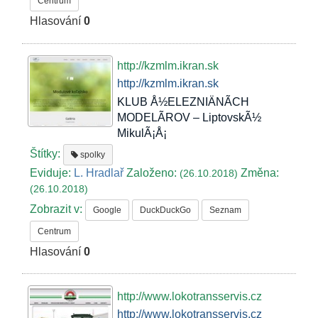
Centrum
Hlasování
0
http://kzmlm.ikran.sk
http://kzmlm.ikran.sk
KLUB Å½ELEZNIÄNÃCH
MODELÃROV – LiptovskÃ½
MikulÃ¡Å¡
Štítky:
spolky
Eviduje:
L. Hradlař
Založeno:
Změna:
(26.10.2018)
(26.10.2018)
Zobrazit v:
Google
DuckDuckGo
Seznam
Centrum
Hlasování
0
http://www.lokotransservis.cz
http://www.lokotransservis.cz