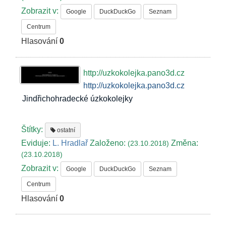
Zobrazit v:
Google
DuckDuckGo
Seznam
Centrum
Hlasování
0
http://uzkokolejka.pano3d.cz
http://uzkokolejka.pano3d.cz
Jindřichohradecké úzkokolejky
Štítky:
ostatní
Eviduje:
L. Hradlař
Založeno:
Změna:
(23.10.2018)
(23.10.2018)
Zobrazit v:
Google
DuckDuckGo
Seznam
Centrum
Hlasování
0