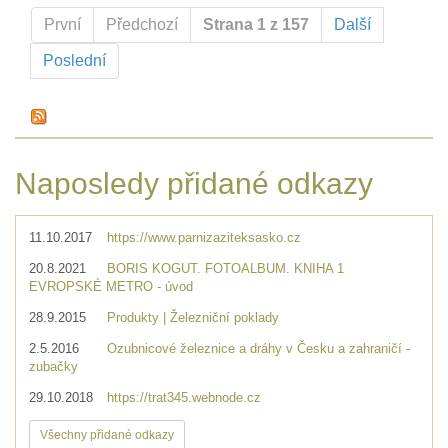
První
Předchozí
Strana 1 z 157
Další
Poslední
Naposledy přidané odkazy
11.10.2017
https://www.parnizaziteksasko.cz
20.8.2021
BORIS KOGUT. FOTOALBUM. KNIHA 1
EVROPSKÉ METRO - úvod
28.9.2015
Produkty | Železniční poklady
2.5.2016
Ozubnicové železnice a dráhy v Česku a zahraničí -
zubačky
29.10.2018
https://trat345.webnode.cz
Všechny přidané odkazy