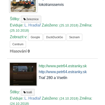
lokotransservis
Štítky:
železnice
Eviduje:
L. Hradlař
Založeno:
Změna:
(25.10.2018)
(25.10.2018)
Zobrazit v:
Google
DuckDuckGo
Seznam
Centrum
Hlasování
0
http://www.petr64.estranky.sk
http://www.petr64.estranky.sk
Trať 280 a Vsetín
Štítky:
tratě
Eviduje:
L. Hradlař
Založeno:
Změna:
(24.10.2018)
(24.10.2018)