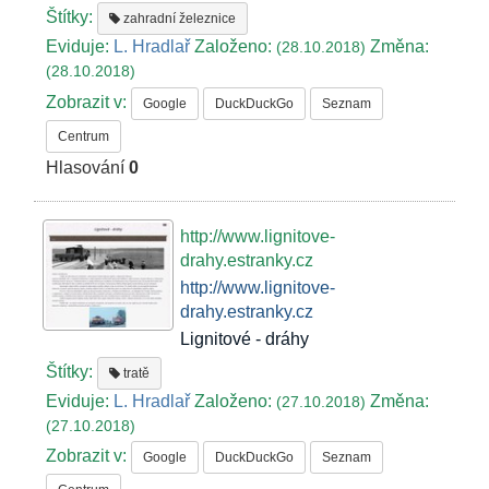
Štítky:
zahradní železnice
Eviduje:
L. Hradlař
Založeno:
Změna:
(28.10.2018)
(28.10.2018)
Zobrazit v:
Google
DuckDuckGo
Seznam
Centrum
Hlasování
0
http://www.lignitove-
drahy.estranky.cz
http://www.lignitove-
drahy.estranky.cz
Lignitové - dráhy
Štítky:
tratě
Eviduje:
L. Hradlař
Založeno:
Změna:
(27.10.2018)
(27.10.2018)
Zobrazit v:
Google
DuckDuckGo
Seznam