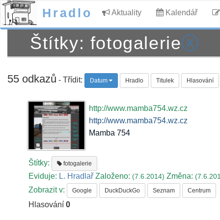
Hradlo
Aktuality
Kalendář
Štítky: fotogalerie
ⓧ
55 odkazů
- Třídit:
Datum
Hradlo
Titulek
Hlasování
http://www.mamba754.wz.cz
http://www.mamba754.wz.cz
Mamba 754
Štítky:
fotogalerie
Eviduje:
L. Hradlař
Založeno:
Změna:
(7.6.2014)
(7.6.20
Zobrazit v:
Google
DuckDuckGo
Seznam
Centrum
Hlasování
0