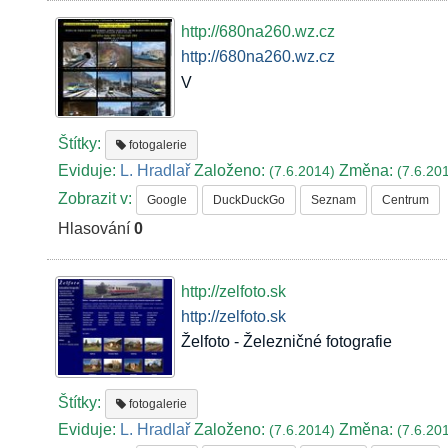
http://680na260.wz.cz
http://680na260.wz.cz
V
Štítky:
fotogalerie
Eviduje:
L. Hradlař
Založeno:
Změna:
(7.6.2014)
(7.6.20
Zobrazit v:
Google
DuckDuckGo
Seznam
Centrum
Hlasování
0
http://zelfoto.sk
http://zelfoto.sk
Želfoto - Železničné fotografie
Štítky:
fotogalerie
Eviduje:
L. Hradlař
Založeno:
Změna:
(7.6.2014)
(7.6.20