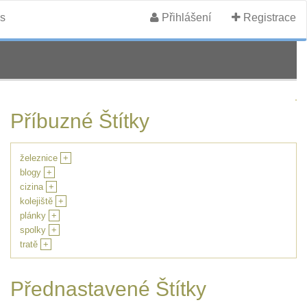
s
Přihlášení
Registrace
Příbuzné Štítky
železnice
+
blogy
+
cizina
+
kolejiště
+
plánky
+
spolky
+
tratě
+
Přednastavené Štítky