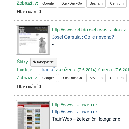
Zobrazit v:
Google
DuckDuckGo
Seznam
Centrum
Hlasování
0
http://www.zelfoto.webovastranka.cz
Josef Gargula : Co je nového?
-
Štítky:
fotogalerie
Eviduje:
L. Hradlař
Založeno:
Změna:
(7.6.2014)
(7.6.20
Zobrazit v:
Google
DuckDuckGo
Seznam
Centrum
Hlasování
0
http://www.trainweb.cz
http://www.trainweb.cz
TrainWeb – železniční fotogalerie