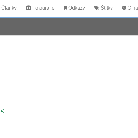
Články
Fotografie
Odkazy
Štítky
O ná
14)