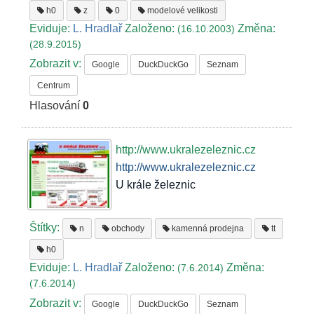
h0
z
0
modelové velikosti
Eviduje:
L. Hradlař
Založeno:
Změna:
(16.10.2003)
(28.9.2015)
Zobrazit v:
Google
DuckDuckGo
Seznam
Centrum
Hlasování
0
http://www.ukralezeleznic.cz
http://www.ukralezeleznic.cz
U krále železnic
Štítky:
n
obchody
kamenná prodejna
tt
h0
Eviduje:
L. Hradlař
Založeno:
Změna:
(7.6.2014)
(7.6.2014)
Zobrazit v:
Google
DuckDuckGo
Seznam