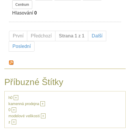
Centrum
Hlasování
0
První
Předchozí
Strana 1 z 1
Další
Poslední
Příbuzné Štítky
h0
+
kamenná prodejna
+
0
+
modelové velikosti
+
z
+