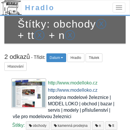
Hradlo
Togg
navig
Štítky: obchody
ⓧ
+ tt
ⓧ
+ n
ⓧ
2 odkazů
- Třídit:
Datum
Hradlo
Titulek
Hlasování
http://www.modelloko.cz
http://www.modelloko.cz
prodejna modelové železnice |
MODEL LOKO | obchod | bazar |
servis | modely | příslušenství |
vše pro modelovou železnici
Štítky:
obchody
kamenná prodejna
n
tt