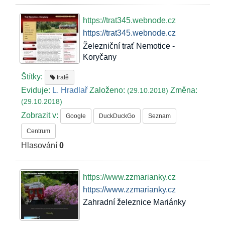
https://trat345.webnode.cz
https://trat345.webnode.cz
Železniční trať Nemotice -
Koryčany
Štítky:
tratě
Eviduje:
L. Hradlař
Založeno:
Změna:
(29.10.2018)
(29.10.2018)
Zobrazit v:
Google
DuckDuckGo
Seznam
Centrum
Hlasování
0
https://www.zzmarianky.cz
https://www.zzmarianky.cz
Zahradní železnice Mariánky