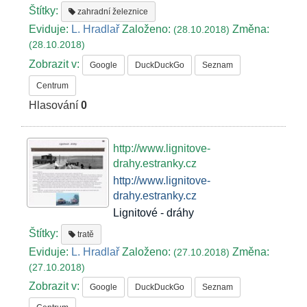
Štítky:
zahradní železnice
Eviduje:
L. Hradlař
Založeno:
Změna:
(28.10.2018)
(28.10.2018)
Zobrazit v:
Google
DuckDuckGo
Seznam
Centrum
Hlasování
0
http://www.lignitove-
drahy.estranky.cz
http://www.lignitove-
drahy.estranky.cz
Lignitové - dráhy
Štítky:
tratě
Eviduje:
L. Hradlař
Založeno:
Změna:
(27.10.2018)
(27.10.2018)
Zobrazit v:
Google
DuckDuckGo
Seznam