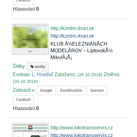
Centrum
Hlasování
0
http://kzmlm.ikran.sk
http://kzmlm.ikran.sk
KLUB Å½ELEZNIÄNÃCH
MODELÃROV – LiptovskÃ½
MikulÃ¡Å¡
Štítky:
spolky
Eviduje:
L. Hradlař
Založeno:
Změna:
(26.10.2018)
(26.10.2018)
Zobrazit v:
Google
DuckDuckGo
Seznam
Centrum
Hlasování
0
http://www.lokotransservis.cz
http://www.lokotransservis.cz