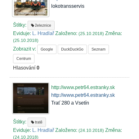
lokotransservis
Štítky:
železnice
Eviduje:
L. Hradlař
Založeno:
Změna:
(25.10.2018)
(25.10.2018)
Zobrazit v:
Google
DuckDuckGo
Seznam
Centrum
Hlasování
0
http://www.petr64.estranky.sk
http://www.petr64.estranky.sk
Trať 280 a Vsetín
Štítky:
tratě
Eviduje:
L. Hradlař
Založeno:
Změna:
(24.10.2018)
(24.10.2018)