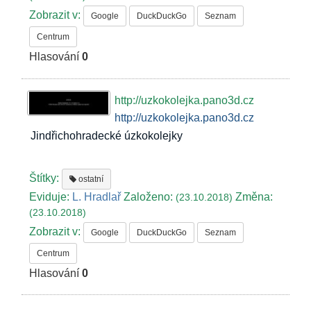
Zobrazit v:
Google
DuckDuckGo
Seznam
Centrum
Hlasování
0
http://uzkokolejka.pano3d.cz
http://uzkokolejka.pano3d.cz
Jindřichohradecké úzkokolejky
Štítky:
ostatní
Eviduje:
L. Hradlař
Založeno:
Změna:
(23.10.2018)
(23.10.2018)
Zobrazit v:
Google
DuckDuckGo
Seznam
Centrum
Hlasování
0