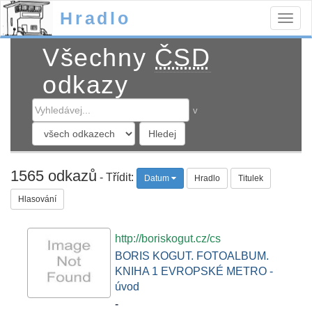
Hradlo
Togg
navig
Všechny
ČSD
odkazy
v
1565 odkazů
- Třídit:
Datum
Hradlo
Titulek
Hlasování
http://boriskogut.cz/cs
BORIS KOGUT. FOTOALBUM.
KNIHA 1 EVROPSKÉ METRO -
úvod
-