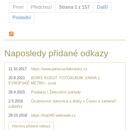
První
Předchozí
Strana 1 z 157
Další
Poslední
Naposledy přidané odkazy
11.10.2017
https://www.parnizaziteksasko.cz
20.8.2021
BORIS KOGUT. FOTOALBUM. KNIHA 1
EVROPSKÉ METRO - úvod
28.9.2015
Produkty | Železniční poklady
2.5.2016
Ozubnicové železnice a dráhy v Česku a zahraničí -
zubačky
29.10.2018
https://trat345.webnode.cz
Všechny přidané odkazy