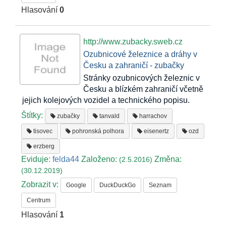
Hlasování
0
http://www.zubacky.sweb.cz
Ozubnicové železnice a dráhy v
Česku a zahraničí - zubačky
Stránky ozubnicových železnic v
Česku a blízkém zahraničí včetně
jejich kolejových vozidel a technického popisu.
Štítky:
zubačky
tanvald
harrachov
tisovec
pohronská polhora
eisenertz
ozd
erzberg
Eviduje:
felda44
Založeno:
Změna:
(2.5.2016)
(30.12.2019)
Zobrazit v:
Google
DuckDuckGo
Seznam
Centrum
Hlasování
1