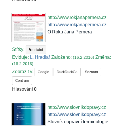
http://www.rokjanapernera.cz
http://www.rokjanapernera.cz
O Roku Jana Pernera
Štítky:
ostatní
Eviduje:
L. Hradlař
Založeno:
Změna:
(16.2.2016)
(16.2.2016)
Zobrazit v:
Google
DuckDuckGo
Seznam
Centrum
Hlasování
0
http://www.slovnikdopravy.cz
http://www.slovnikdopravy.cz
Slovník dopravní terminologie