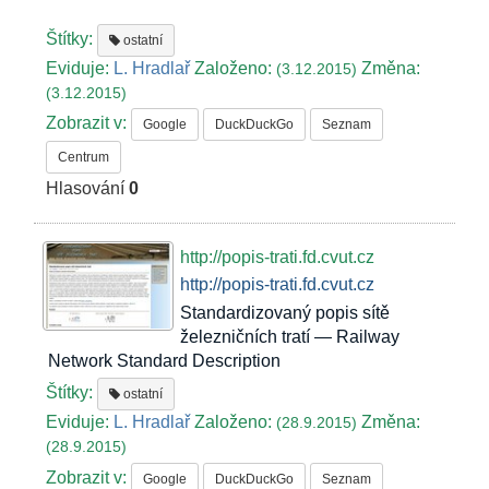
Štítky:
ostatní
Eviduje:
L. Hradlař
Založeno:
Změna:
(3.12.2015)
(3.12.2015)
Zobrazit v:
Google
DuckDuckGo
Seznam
Centrum
Hlasování
0
http://popis-trati.fd.cvut.cz
http://popis-trati.fd.cvut.cz
Standardizovaný popis sítě
železničních tratí — Railway
Network Standard Description
Štítky:
ostatní
Eviduje:
L. Hradlař
Založeno:
Změna:
(28.9.2015)
(28.9.2015)
Zobrazit v:
Google
DuckDuckGo
Seznam