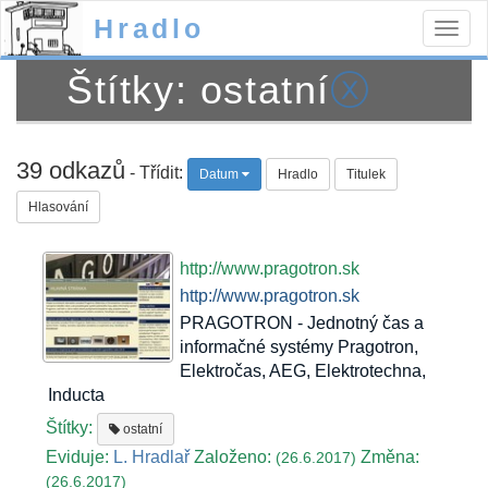
Hradlo
Togg
navig
Štítky: ostatní
ⓧ
39 odkazů
- Třídit:
Datum
Hradlo
Titulek
Hlasování
http://www.pragotron.sk
http://www.pragotron.sk
PRAGOTRON - Jednotný čas a
informačné systémy Pragotron,
Elektročas, AEG, Elektrotechna,
Inducta
Štítky:
ostatní
Eviduje:
L. Hradlař
Založeno:
Změna:
(26.6.2017)
(26.6.2017)