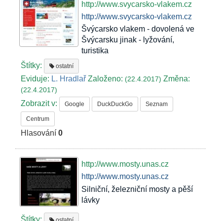
http://www.svycarsko-vlakem.cz
http://www.svycarsko-vlakem.cz
Švýcarsko vlakem - dovolená ve
Švýcarsku jinak - lyžování,
turistika
Štítky:
ostatní
Eviduje:
L. Hradlař
Založeno:
Změna:
(22.4.2017)
(22.4.2017)
Zobrazit v:
Google
DuckDuckGo
Seznam
Centrum
Hlasování
0
http://www.mosty.unas.cz
http://www.mosty.unas.cz
Silniční, železniční mosty a pěší
lávky
Štítky:
ostatní