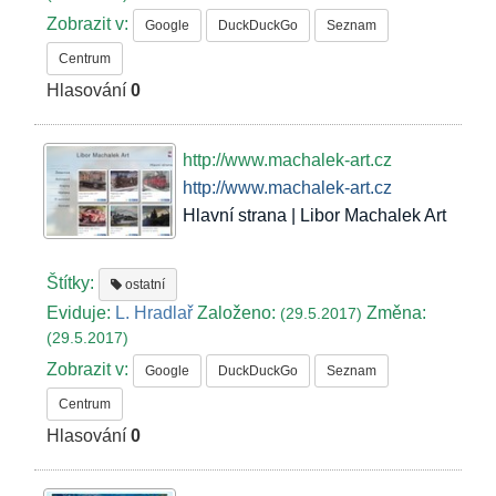
Zobrazit v:
Google
DuckDuckGo
Seznam
Centrum
Hlasování
0
http://www.machalek-art.cz
http://www.machalek-art.cz
Hlavní strana | Libor Machalek Art
Štítky:
ostatní
Eviduje:
L. Hradlař
Založeno:
Změna:
(29.5.2017)
(29.5.2017)
Zobrazit v:
Google
DuckDuckGo
Seznam
Centrum
Hlasování
0