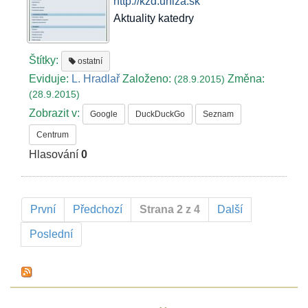
http://kzd.uniza.sk
Aktuality katedry
Štítky:
ostatní
Eviduje:
L. Hradlař
Založeno:
Změna:
(28.9.2015)
(28.9.2015)
Zobrazit v:
Google
DuckDuckGo
Seznam
Centrum
Hlasování
0
První
Předchozí
Strana 2 z 4
Další
Poslední