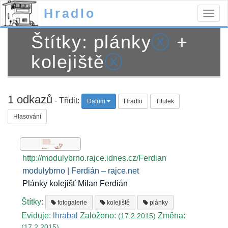
Hradlo
Togg
navig
Štítky: plánky
ⓧ
+
kolejiště
ⓧ
1 odkazů
- Třídit:
Datum
Hradlo
Titulek
Hlasování
http://modulybrno.rajce.idnes.cz/Ferdian
modulybrno | Ferdián – rajce.net
Plánky kolejišť Milan Ferdián
Štítky:
fotogalerie
kolejiště
plánky
Eviduje:
lhrabal
Založeno:
Změna:
(17.2.2015)
(17.2.2015)