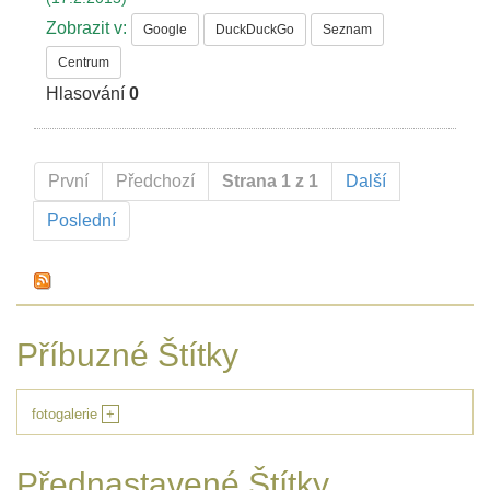
Zobrazit v:
Google
DuckDuckGo
Seznam
Centrum
Hlasování
0
První
Předchozí
Strana 1 z 1
Další
Poslední
Příbuzné Štítky
fotogalerie
+
Přednastavené Štítky