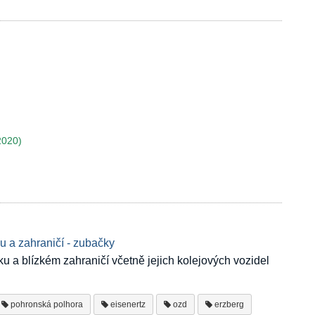
2020)
 a zahraničí - zubačky
u a blízkém zahraničí včetně jejich kolejových vozidel
pohronská polhora
eisenertz
ozd
erzberg