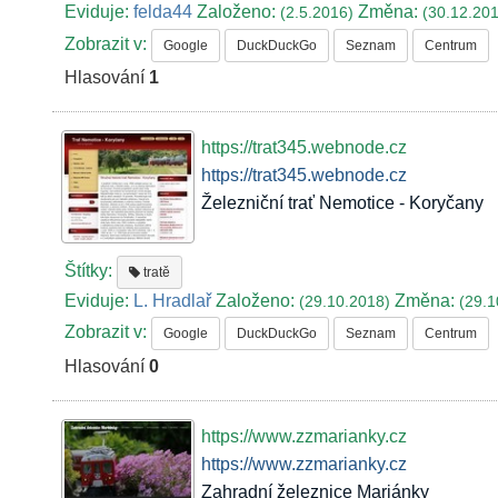
Eviduje:
felda44
Založeno:
Změna:
(2.5.2016)
(30.12.20
Zobrazit v:
Google
DuckDuckGo
Seznam
Centrum
Hlasování
1
https://trat345.webnode.cz
https://trat345.webnode.cz
Železniční trať Nemotice - Koryčany
Štítky:
tratě
Eviduje:
L. Hradlař
Založeno:
Změna:
(29.10.2018)
(29.1
Zobrazit v:
Google
DuckDuckGo
Seznam
Centrum
Hlasování
0
https://www.zzmarianky.cz
https://www.zzmarianky.cz
Zahradní železnice Mariánky