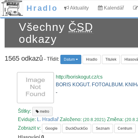
Hradlo
Aktuality
Kalendář
Všechny
ČSD
odkazy
1565 odkazů
- Třídit:
Datum
Hradlo
Titulek
Hlasová
http://boriskogut.cz/cs
BORIS KOGUT. FOTOALBUM. KNIH
-
Štítky:
metro
Eviduje:
L. Hradlař
Založeno:
Změna:
(20.8.2021)
(20.8.
Zobrazit v:
Google
DuckDuckGo
Seznam
Centrum
Hlasování
0