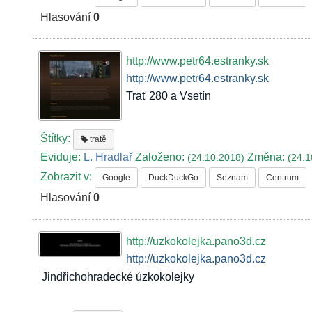
Hlasování
0
http://www.petr64.estranky.sk
http://www.petr64.estranky.sk
Trať 280 a Vsetín
Štítky:
tratě
Eviduje:
L. Hradlař
Založeno:
Změna:
(24.10.2018)
(24.1
Zobrazit v:
Google
DuckDuckGo
Seznam
Centrum
Hlasování
0
http://uzkokolejka.pano3d.cz
http://uzkokolejka.pano3d.cz
Jindřichohradecké úzkokolejky