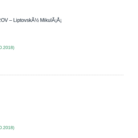
V – LiptovskÃ½ MikulÃ¡Å¡
0.2018)
0.2018)