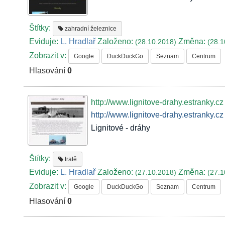
Štítky:
zahradní železnice
Eviduje:
L. Hradlař
Založeno:
Změna:
(28.10.2018)
(28.1
Zobrazit v:
Google
DuckDuckGo
Seznam
Centrum
Hlasování
0
http://www.lignitove-drahy.estranky.cz
http://www.lignitove-drahy.estranky.cz
Lignitové - dráhy
Štítky:
tratě
Eviduje:
L. Hradlař
Založeno:
Změna:
(27.10.2018)
(27.1
Zobrazit v:
Google
DuckDuckGo
Seznam
Centrum
Hlasování
0