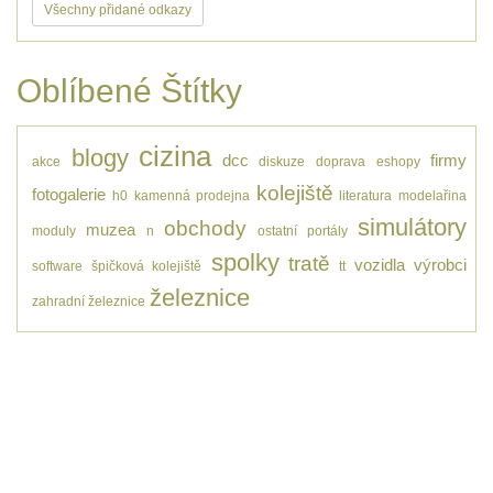
Všechny přidané odkazy
Oblíbené Štítky
cizina
blogy
dcc
firmy
akce
diskuze
doprava
eshopy
kolejiště
fotogalerie
h0
kamenná prodejna
literatura
modelařina
simulátory
obchody
muzea
moduly
n
ostatní
portály
spolky
tratě
vozidla
výrobci
software
špičková kolejiště
tt
železnice
zahradní železnice