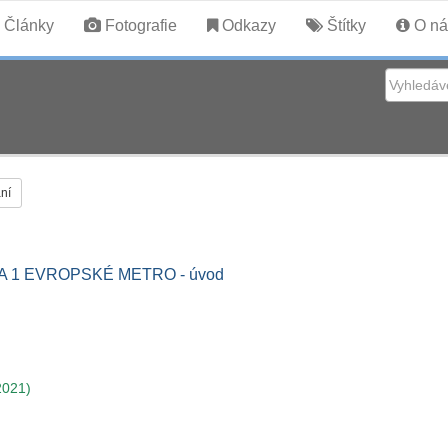
Články
Fotografie
Odkazy
Štítky
O ná
ní
A 1 EVROPSKÉ METRO - úvod
2021)