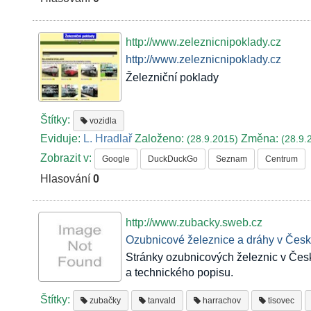
http://www.zeleznicnipoklady.cz
http://www.zeleznicnipoklady.cz
Železniční poklady
Štítky:
vozidla
Eviduje:
L. Hradlař
Založeno:
Změna:
(28.9.2015)
(28.9.
Zobrazit v:
Google
DuckDuckGo
Seznam
Centrum
Hlasování
0
http://www.zubacky.sweb.cz
Ozubnicové železnice a dráhy v Česku
Stránky ozubnicových železnic v Česk
a technického popisu.
Štítky:
zubačky
tanvald
harrachov
tisovec