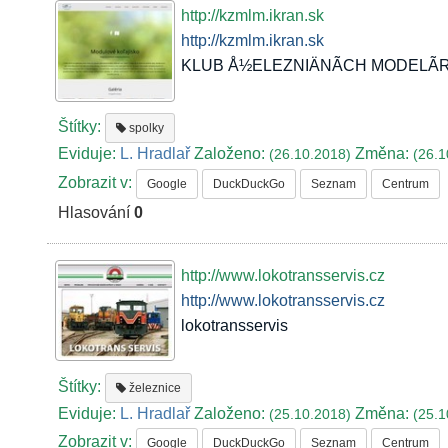
http://kzmlm.ikran.sk
http://kzmlm.ikran.sk
KLUB Å½ELEZNIÄNÃCH MODELÃRO
Štítky:
spolky
Eviduje:
L. Hradlař
Založeno:
Změna:
(26.10.2018)
(26.1
Zobrazit v:
Google
DuckDuckGo
Seznam
Centrum
Hlasování
0
http://www.lokotransservis.cz
http://www.lokotransservis.cz
lokotransservis
Štítky:
železnice
Eviduje:
L. Hradlař
Založeno:
Změna:
(25.10.2018)
(25.1
Zobrazit v:
Google
DuckDuckGo
Seznam
Centrum