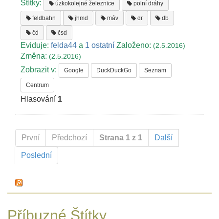
Štítky:
úzkokolejné železnice
polní dráhy
feldbahn
jhmd
máv
dr
db
čd
čsd
Eviduje:
felda44
a
1 ostatní
Založeno:
(2.5.2016)
Změna:
(2.5.2016)
Zobrazit v:
Google
DuckDuckGo
Seznam
Centrum
Hlasování
1
První
Předchozí
Strana 1 z 1
Další
Poslední
Příbuzné Štítky