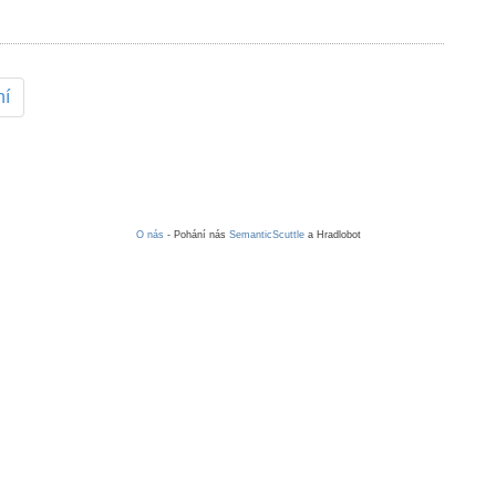
ní
O nás
- Pohání nás
SemanticScuttle
a Hradlobot