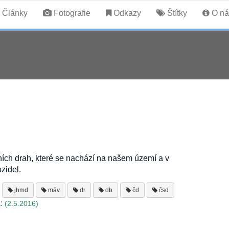
Články
Fotografie
Odkazy
Štítky
O ná
ních drah, které se nachází na našem území a v
zidel.
jhmd
máv
dr
db
čd
čsd
:
(2.5.2016)