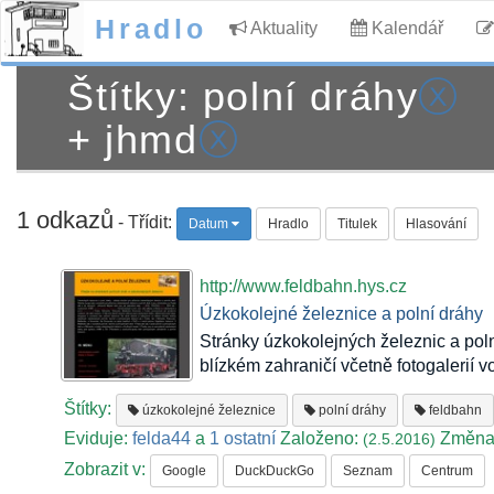
Hradlo
Aktuality
Kalendář
Štítky: polní dráhy
ⓧ
+ jhmd
ⓧ
1 odkazů
- Třídit:
Datum
Hradlo
Titulek
Hlasování
http://www.feldbahn.hys.cz
Úzkokolejné železnice a polní dráhy
Stránky úzkokolejných železnic a pol
blízkém zahraničí včetně fotogalerií vo
Štítky:
úzkokolejné železnice
polní dráhy
feldbahn
Eviduje:
felda44
a
1 ostatní
Založeno:
Změna
(2.5.2016)
Zobrazit v:
Google
DuckDuckGo
Seznam
Centrum