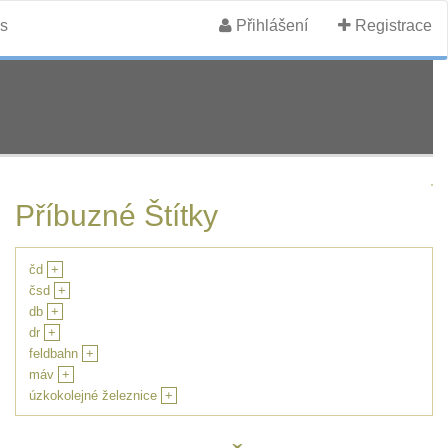
s
Přihlášení
Registrace
Příbuzné Štítky
čd
+
čsd
+
db
+
dr
+
feldbahn
+
máv
+
úzkokolejné železnice
+