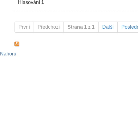
Hlasování
1
První
Předchozí
Strana 1 z 1
Další
Posled
Nahoru