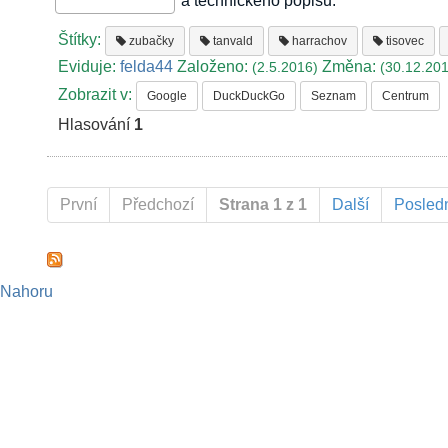
a technického popisu.
Štítky:
zubačky
tanvald
harrachov
tisovec
Eviduje:
felda44
Založeno:
Změna:
(2.5.2016)
(30.12.20
Zobrazit v:
Google
DuckDuckGo
Seznam
Centrum
Hlasování
1
První
Předchozí
Strana 1 z 1
Další
Posled
Nahoru