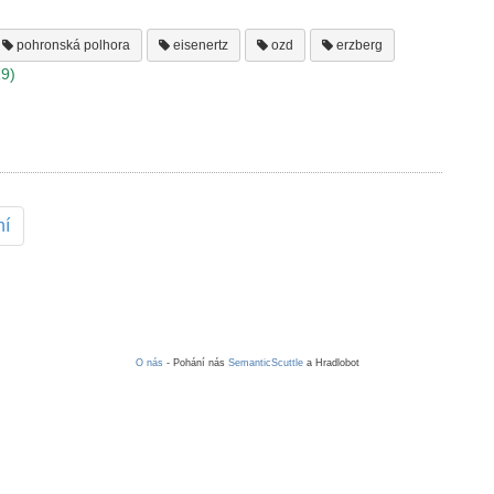
pohronská polhora
eisenertz
ozd
erzberg
19)
ní
O nás
- Pohání nás
SemanticScuttle
a Hradlobot