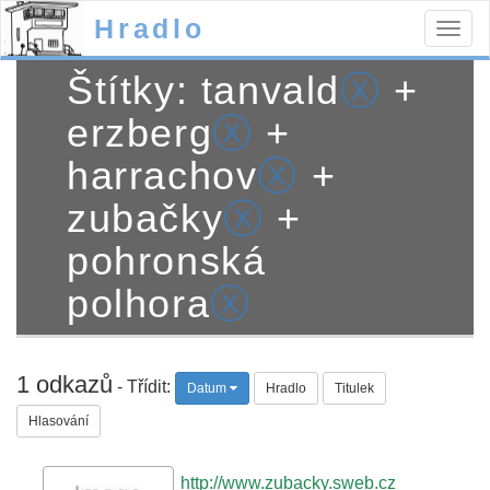
Hradlo
Togg
navig
Štítky: tanvald
ⓧ
+
erzberg
ⓧ
+
harrachov
ⓧ
+
zubačky
ⓧ
+
pohronská
polhora
ⓧ
1 odkazů
- Třídit:
Datum
Hradlo
Titulek
Hlasování
http://www.zubacky.sweb.cz