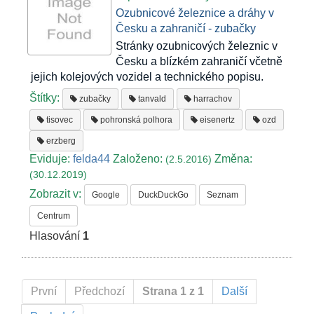
Ozubnicové železnice a dráhy v
Česku a zahraničí - zubačky
Stránky ozubnicových železnic v
Česku a blízkém zahraničí včetně
jejich kolejových vozidel a technického popisu.
Štítky:
zubačky
tanvald
harrachov
tisovec
pohronská polhora
eisenertz
ozd
erzberg
Eviduje:
felda44
Založeno:
Změna:
(2.5.2016)
(30.12.2019)
Zobrazit v:
Google
DuckDuckGo
Seznam
Centrum
Hlasování
1
První
Předchozí
Strana 1 z 1
Další