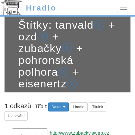
Hradlo
Togg
navig
Štítky: tanvald
ⓧ
+
ozd
ⓧ
+
zubačky
ⓧ
+
pohronská
polhora
ⓧ
+
eisenertz
ⓧ
1 odkazů
- Třídit:
Datum
Hradlo
Titulek
Hlasování
http://www.zubacky.sweb.cz