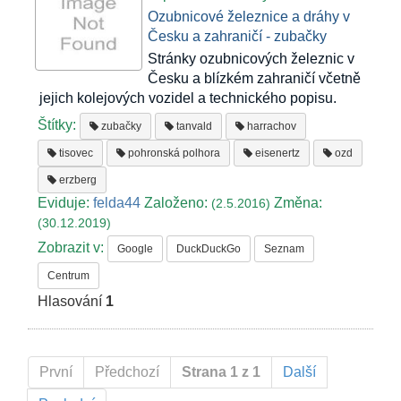
Ozubnicové železnice a dráhy v
Česku a zahraničí - zubačky
Stránky ozubnicových železnic v
Česku a blízkém zahraničí včetně
jejich kolejových vozidel a technického popisu.
Štítky:
zubačky
tanvald
harrachov
tisovec
pohronská polhora
eisenertz
ozd
erzberg
Eviduje:
felda44
Založeno:
Změna:
(2.5.2016)
(30.12.2019)
Zobrazit v:
Google
DuckDuckGo
Seznam
Centrum
Hlasování
1
První
Předchozí
Strana 1 z 1
Další