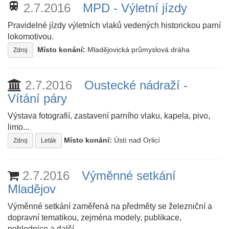
train
2.7.2016
MPD - Výletní jízdy
Pravidelné jízdy výletních vlaků vedených historickou parní
lokomotivou.
Místo konání:
Mladějovická průmyslová dráha
Zdroj
2.7.2016
Oustecké nádraží -
Vítání páry
Výstava fotografií, zastavení parního vlaku, kapela, pivo,
limo...
Místo konání:
Ústí nad Orlicí
Zdroj
Leták
2.7.2016
Výměnné setkání
Mladějov
Výměnné setkání zaměřená na předměty se železniční a
dopravní tematikou, zejména modely, publikace,
pohlednice a další.