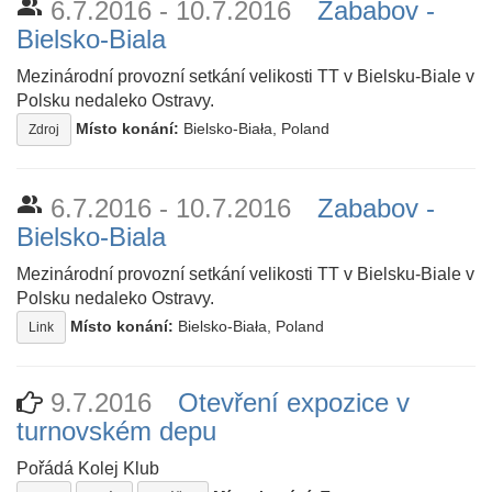
people_alt
6.7.2016 - 10.7.2016
Zababov -
Bielsko-Biala
Mezinárodní provozní setkání velikosti TT v Bielsku-Biale v
Polsku nedaleko Ostravy.
Místo konání:
Bielsko-Biała, Poland
Zdroj
people_alt
6.7.2016 - 10.7.2016
Zababov -
Bielsko-Biala
Mezinárodní provozní setkání velikosti TT v Bielsku-Biale v
Polsku nedaleko Ostravy.
Místo konání:
Bielsko-Biała, Poland
Link
9.7.2016
Otevření expozice v
turnovském depu
Pořádá Kolej Klub