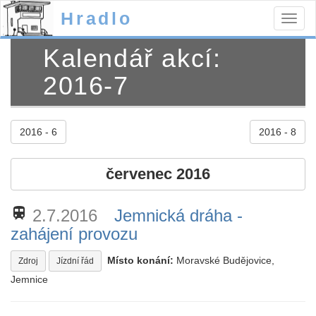
Hradlo
Togg
navig
Kalendář akcí:
2016-7
2016 - 6
2016 - 8
červenec 2016
train
2.7.2016
Jemnická dráha -
zahájení provozu
Místo konání:
Moravské Budějovice,
Zdroj
Jízdní řád
Jemnice