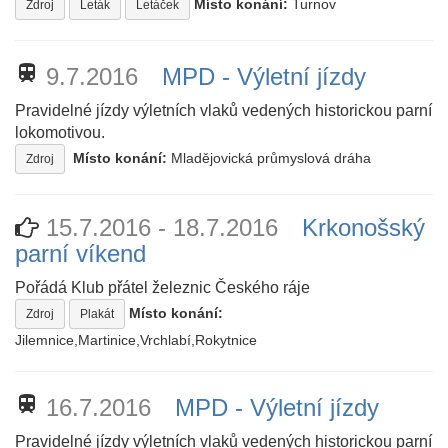
Místo konání:
Turnov
Zdroj
Leták
Letáček
train
9.7.2016
MPD - Výletní jízdy
Pravidelné jízdy výletních vlaků vedených historickou parní
lokomotivou.
Místo konání:
Mladějovická průmyslová dráha
Zdroj
15.7.2016 - 18.7.2016
Krkonošský
parní víkend
Pořádá Klub přátel železnic Českého ráje
Místo konání:
Zdroj
Plakát
Jilemnice,Martinice,Vrchlabí,Rokytnice
train
16.7.2016
MPD - Výletní jízdy
Pravidelné jízdy výletních vlaků vedených historickou parní