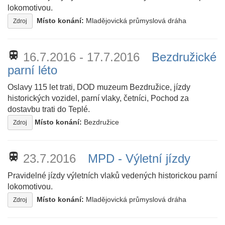
lokomotivou.
Místo konání:
Mladějovická průmyslová dráha
Zdroj
train
16.7.2016 - 17.7.2016
Bezdružické
parní léto
Oslavy 115 let trati, DOD muzeum Bezdružice, jízdy
historických vozidel, parní vlaky, četníci, Pochod za
dostavbu trati do Teplé.
Místo konání:
Bezdružice
Zdroj
train
23.7.2016
MPD - Výletní jízdy
Pravidelné jízdy výletních vlaků vedených historickou parní
lokomotivou.
Místo konání:
Mladějovická průmyslová dráha
Zdroj