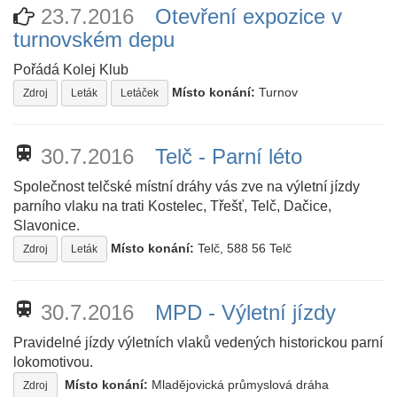
23.7.2016
Otevření expozice v
turnovském depu
Pořádá Kolej Klub
Místo konání:
Turnov
Zdroj
Leták
Letáček
train
30.7.2016
Telč - Parní léto
Společnost telčské místní dráhy vás zve na výletní jízdy
parního vlaku na trati Kostelec, Třešť, Telč, Dačice,
Slavonice.
Místo konání:
Telč, 588 56 Telč
Zdroj
Leták
train
30.7.2016
MPD - Výletní jízdy
Pravidelné jízdy výletních vlaků vedených historickou parní
lokomotivou.
Místo konání:
Mladějovická průmyslová dráha
Zdroj