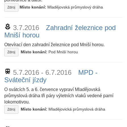
Místo konání:
Mladějovská průmyslový dráha
Zdroj
local_florist
3.7.2016
Zahradní železnice pod
Mniší horou
Otevírací den zahradní železnice pod Mniší horou.
Místo konání:
Pod Mniší horou
Zdroj
train
5.7.2016 - 6.7.2016
MPD -
Sváteční jízdy
O svátcích 5. a 6. července vypraví Mladějovská
průmyslová dráha tři páry výletních vlaků vedené parní
lokomotivou.
Místo konání:
Mladějovická průmyslová dráha
Zdroj