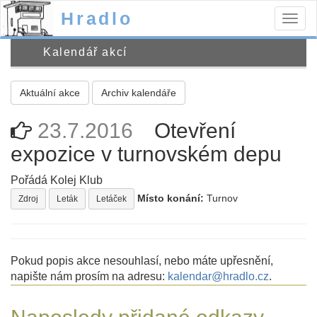
Hradlo
Togg
navig
Kalendář akcí
Aktuální akce
Archiv kalendáře
23.7.2016
Otevření
expozice v turnovském depu
Pořádá Kolej Klub
Místo konání:
Turnov
Zdroj
Leták
Letáček
Pokud popis akce nesouhlasí, nebo máte upřesnění,
napište nám prosím na adresu:
kalendar@hradlo.cz
.