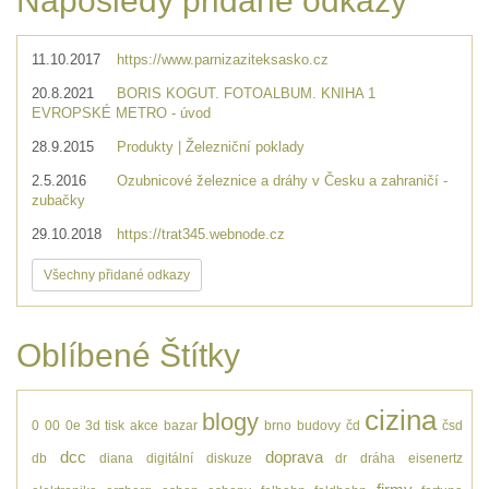
Naposledy přidané odkazy
11.10.2017
https://www.parnizaziteksasko.cz
20.8.2021
BORIS KOGUT. FOTOALBUM. KNIHA 1
EVROPSKÉ METRO - úvod
28.9.2015
Produkty | Železniční poklady
2.5.2016
Ozubnicové železnice a dráhy v Česku a zahraničí -
zubačky
29.10.2018
https://trat345.webnode.cz
Všechny přidané odkazy
Oblíbené Štítky
cizina
blogy
0
00
0e
3d tisk
akce
bazar
brno
budovy
čd
čsd
dcc
doprava
db
diana
digitální
diskuze
dr
dráha
eisenertz