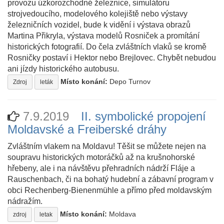
provozu úzkorozchodné železnice, simulátoru
strojvedoucího, modelového kolejiště nebo výstavy
železničních vozidel, bude k vidění i výstava obrazů
Martina Přikryla, výstava modelů Rosniček a promítání
historických fotografií. Do čela zvláštních vlaků se kromě
Rosničky postaví i Hektor nebo Brejlovec. Chybět nebudou
ani jízdy historického autobusu.
Místo konání:
Depo Turnov
Zdroj
leták
7.9.2019
II. symbolické propojení
Moldavské a Freiberské dráhy
Zvláštním vlakem na Moldavu! Těšit se můžete nejen na
soupravu historických motoráčků až na krušnohorské
hřebeny, ale i na návštěvu přehradních nádrží Fláje a
Rauschenbach, či na bohatý hudební a zábavní program v
obci Rechenberg-Bienenmühle a přímo před moldavským
nádražím.
Místo konání:
Moldava
zdroj
letak