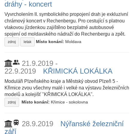
dráhy - koncert
Vyvrcholením II. symbolického propojení drah je exkluzivní
chrámový koncert v Rechenbergu. Pro cestující s platnou
vlakovou jízdenkou zajištěno bezplatné autobusové
spojení od moldavského nádraží do Rechenbergu a zpět.
Místo konání:
Moldava
zdroj
letak
people_alt
21.9.2019 -
22.9.2019
KŘIMICKÁ LOKÁLKA
Moduláři Plzeňského kraje a Městský obvod Plzeň 5 -
Křimice zvou všechny malé i velké na výstavu železničních
modelů a kolejišť "KŘIMICKÁ LOKÁLKA".
Místo konání:
Křimice - sokolovna
zdroj
train
28.9.2019
Nýřanské železniční
září