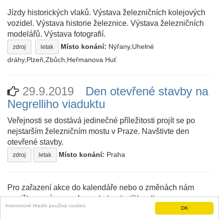
Jízdy historických vlaků. Výstava železničních kolejových
vozidel. Výstava historie železnice. Výstava železničních
modelářů. Výstava fotografií.
Místo konání:
Nýřany,Uhelné
zdroj
letak
dráhy,Plzeň,Zbůch,Heřmanova Huť
29.9.2019
Den otevřené stavby na
Negrelliho viaduktu
Veřejnosti se dostává jedinečné příležitosti projít se po
nejstarším železničním mostu v Praze. Navštivte den
otevřené stavby.
Místo konání:
Praha
zdroj
letak
Pro zařazení akce do kalendáře nebo o změnách nám
napište prosím na adresu:
kalendar@hradlo.cz
.
Internetové Hradlo používá cookies
OK
O nás
- Pohání nás
SemanticScuttle
a Hradlobot