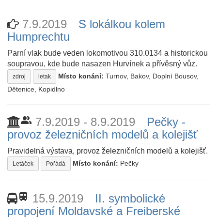
7.9.2019
S lokálkou kolem
Humprechtu
Parní vlak bude veden lokomotivou 310.0134 a historickou
soupravou, kde bude nasazen Hurvínek a přívěsný vůz.
Místo konání:
Turnov, Bakov, Doplní Bousov,
zdroj
letak
Dětenice, Kopidlno
people_alt
7.9.2019 - 8.9.2019
Pečky -
provoz železničních modelů a kolejišť
Pravidelná výstava, provoz železničních modelů a kolejišť.
Místo konání:
Pečky
Letáček
Pořádá
train
15.9.2019
II. symbolické
propojení Moldavské a Freiberské