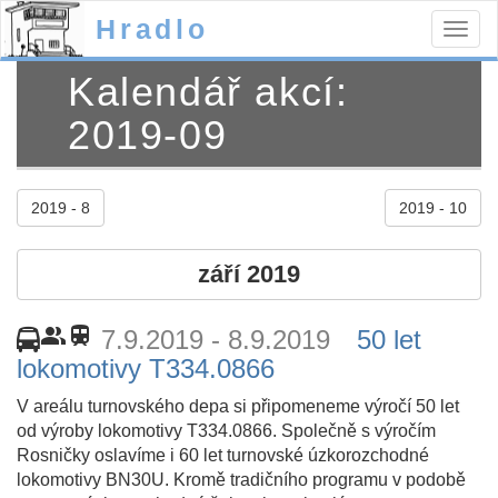
Hradlo
Togg
navig
Kalendář akcí:
2019-09
2019 - 8
2019 - 10
září 2019
people_alt
train
7.9.2019 - 8.9.2019
50 let
lokomotivy T334.0866
V areálu turnovského depa si připomeneme výročí 50 let
od výroby lokomotivy T334.0866. Společně s výročím
Rosničky oslavíme i 60 let turnovské úzkorozchodné
lokomotivy BN30U. Kromě tradičního programu v podobě