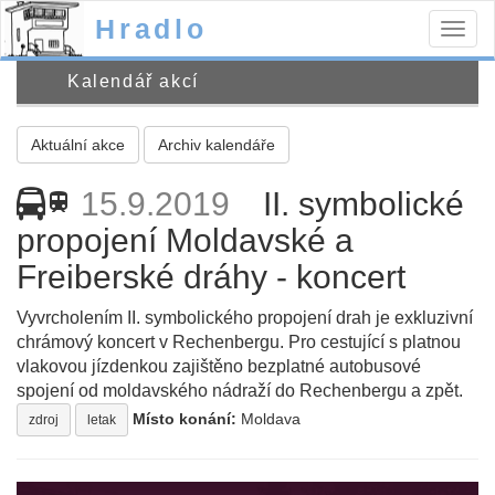
Hradlo
Togg
navig
Kalendář akcí
Aktuální akce
Archiv kalendáře
15.9.2019
II. symbolické
train
propojení Moldavské a
Freiberské dráhy - koncert
Vyvrcholením II. symbolického propojení drah je exkluzivní
chrámový koncert v Rechenbergu. Pro cestující s platnou
vlakovou jízdenkou zajištěno bezplatné autobusové
spojení od moldavského nádraží do Rechenbergu a zpět.
Místo konání:
Moldava
zdroj
letak