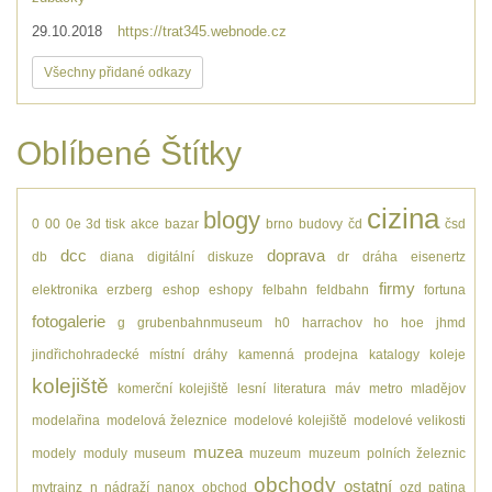
29.10.2018
https://trat345.webnode.cz
Všechny přidané odkazy
Oblíbené Štítky
cizina
blogy
0
00
0e
3d tisk
akce
bazar
brno
budovy
čd
čsd
dcc
doprava
db
diana
digitální
diskuze
dr
dráha
eisenertz
firmy
elektronika
erzberg
eshop
eshopy
felbahn
feldbahn
fortuna
fotogalerie
g
grubenbahnmuseum
h0
harrachov
ho
hoe
jhmd
jindřichohradecké místní dráhy
kamenná prodejna
katalogy
koleje
kolejiště
komerční kolejiště
lesní
literatura
máv
metro
mladějov
modelařina
modelová železnice
modelové kolejiště
modelové velikosti
muzea
modely
moduly
museum
muzeum
muzeum polních železnic
obchody
ostatní
mytrainz
n
nádraží
nanox
obchod
ozd
patina